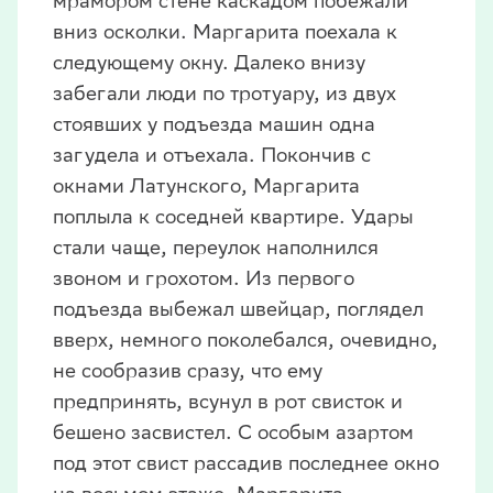
мрамором стене каскадом побежали
вниз осколки. Маргарита поехала к
следующему окну. Далеко внизу
забегали люди по тротуару, из двух
стоявших у подъезда машин одна
загудела и отъехала. Покончив с
окнами Латунского, Маргарита
поплыла к соседней квартире. Удары
стали чаще, переулок наполнился
звоном и грохотом. Из первого
подъезда выбежал швейцар, поглядел
вверх, немного поколебался, очевидно,
не сообразив сразу, что ему
предпринять, всунул в рот свисток и
бешено засвистел. С особым азартом
под этот свист рассадив последнее окно