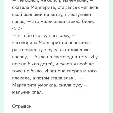
— Не бойся, не бойся, маленький, —
сказала Маргарита, стараясь смягчить
свой осипший на ветру, преступный
голос, — это мальчишки стекла били.
˂…˃
— Я тебе сказку расскажу, —
заговорила Маргарита и положила
разгоряченную руку на стриженую
голову, — была на свете одна тетя. И у
нее не было детей, и счастья вообще
тоже не было. И вот она сперва много
плакала, а потом стала злая... —
Маргарита умолкла, сняла руку —
мальчик спал.
Отрывок