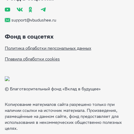
2. Упражнение «Дыхание на счет».
Упражнение знакомит подростков с инструментом для снижения
стресса.
support@vbudushee.ru
Ход упражнения.
Участникам предлагается сделать короткий
глубокий вдох, задержать дыхание на 4 секунды, после этого медленно
Фонд в соцсетях
выдохнуть и снова сделать паузу на 4 секунды перед следующим
быстрым глубоким вдохом. Повторить этот цикл нужно несколько раз.
Политика обработки персональных данных
После упражнения обсудите следующие вопросы.
1. Какие ощущения возникали в теле, когда вы управляли своим
Правила обработки cookies
дыханием?
2. Когда эта практика может быть полезна, в каких жизненных
ситуациях?
© Благотворительный фонд «Вклад в будущее»
Копирование материалов сайта разрешено только при
наличии ссылки на источник материала. Произведения,
размещённые на данном сайте, фонд предоставляет для
использования в некоммерческих общественно полезных
целях.