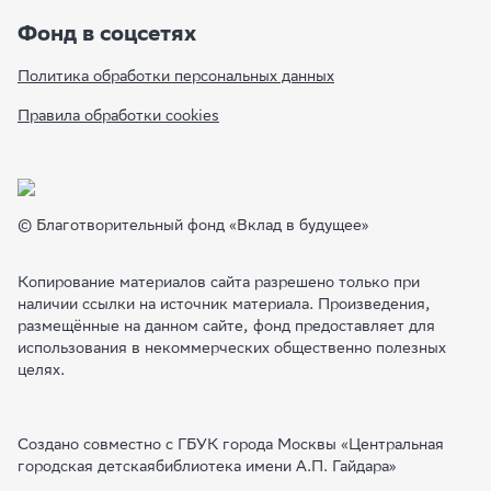
Творческая мастерская содействует выработке у детей желания
Фонд в соцсетях
порадовать друга, способствует развитию внимательности и заботы.
Ход творческой мастерской:
Необходимо подготовить разнообразные
Политика обработки персональных данных
материалы для творческих поделок: бумагу, цветные карандаши и
краски, цветную бумагу, клей, пластилин и т.п. Педагог предлагает
Правила обработки cookies
детям сделать подарок своему другу из детского сада. Затем
обсуждает с ними следующие вопросы:
1. Какой подарок можно сделать, чтобы порадовать друга? 2. А какому
подарку от друга вы бы порадовались?
После изготовления подарков педагог предлагает их подарить друг
© Благотворительный фонд «Вклад в будущее»
другу вместе с пожеланием. Нужно заранее приготовить несколько
подарков. Если кто-то из детей остался без подарка, педагог дарит
ему сделанный своими руками.
Копирование материалов сайта разрешено только при
После того как дети подарят свои подарки, педагог предлагает
наличии ссылки на источник материала. Произведения,
обсудить следующую тему: «Понравилось ли вам дарить и получать
размещённые на данном сайте, фонд предоставляет для
подарки?».
использования в некоммерческих общественно полезных
целях.
Создано совместно с ГБУК города Москвы «Центральная
городская детскаябиблиотека имени А.П. Гайдара»