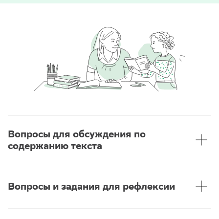
Вопросы для обсуждения по
содержанию текста
1. Как подружились Зося и мышка?
2. Почему расстроилась мышка?
3. Как Зося помогла мышке?
Вопросы и задания для рефлексии
1. Как вы думаете, хорошо ли иметь друзей?