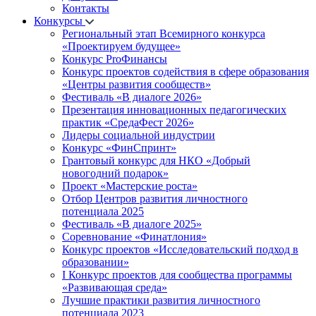
Контакты
Конкурсы
Региональный этап Всемирного конкурса
«Проектируем будущее»
Конкурс ProФинансы
Конкурс проектов содействия в сфере образования
«Центры развития сообществ»
Фестиваль «В диалоге 2026»
Презентация инновационных педагогических
практик «СредаФест 2026»
Лидеры социальной индустрии
Конкурс «ФинСпринт»
Грантовый конкурс для НКО «Добрый
новогодний подарок»
Проект «Мастерские роста»
Отбор Центров развития личностного
потенциала 2025
Фестиваль «В диалоге 2025»
Соревнование «Финатлония»
Конкурс проектов «Исследовательский подход в
образовании»
I Конкурс проектов для сообщества программы
«Развивающая среда»
Лучшие практики развития личностного
потенциала 2023