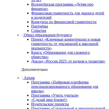
Волонтёрская программа «Детям про
финансы»
Финансовая грамотность для диалога детей
и родителей
Конкурсы по финансовой грамотности
Партнёры
События
Образ образования будущего
Проект «Ключевые компетенции и новая
грамотность: от деклараций к школьной
реальности»
Книга «Образование для сложного
общества»
Доклад «Россия 2025: от кадров к талантам»
Дополнительно
Архив
Программа «Цифровая платформа
персонализированного образования для
школы»
Программа «Учить учиться»
«Сделай мир ближе!»
Издательские проекты
Программа «Социальный и эмоциональный