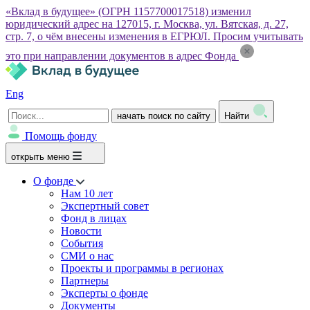
«Вклад в будущее» (ОГРН 1157700017518) изменил
юридический адрес на 127015, г. Москва, ул. Вятская, д. 27,
стр. 7, о чём внесены изменения в ЕГРЮЛ. Просим учитывать
это при направлении документов в адрес Фонда
Eng
начать поиск по сайту
Найти
Помощь фонду
открыть меню
О фонде
Нам 10 лет
Экспертный совет
Фонд в лицах
Новости
События
СМИ о нас
Проекты и программы в регионах
Партнеры
Эксперты о фонде
Документы