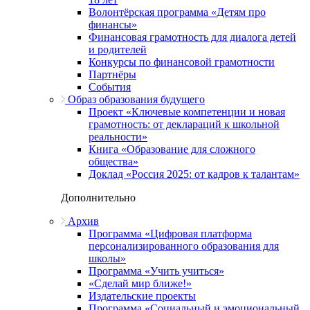
Волонтёрская программа «Детям про
финансы»
Финансовая грамотность для диалога детей
и родителей
Конкурсы по финансовой грамотности
Партнёры
События
Образ образования будущего
Проект «Ключевые компетенции и новая
грамотность: от деклараций к школьной
реальности»
Книга «Образование для сложного
общества»
Доклад «Россия 2025: от кадров к талантам»
Дополнительно
Архив
Программа «Цифровая платформа
персонализированного образования для
школы»
Программа «Учить учиться»
«Сделай мир ближе!»
Издательские проекты
Программа «Социальный и эмоциональный