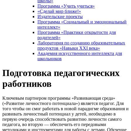
школы»
Программа «Учить учиться»
«Сделай мир ближе!»
Издательские проекты
Программа «Социальный и эмоциональный
интеллект»
Программа «Практики открытости для
родителей»
Лаборатория по созданию образовательных
продуктов «Навыки XXI века»
Академия искусственного интеллекта для
школьников
Подготовка педагогических
работников
Ключевым партнером программы «Развивающая среда»
(«Развитие личностного потенциала») является педагог. Для
того чтобы он смог работать в новой парадигме образования и
развивать личностный потенциал у детей, необходимо в
первую очередь способствовать развитию личности самого
педагога, во вторую — обеспечить его передовыми
методиками и инструментами для работы с детьми. Обучение