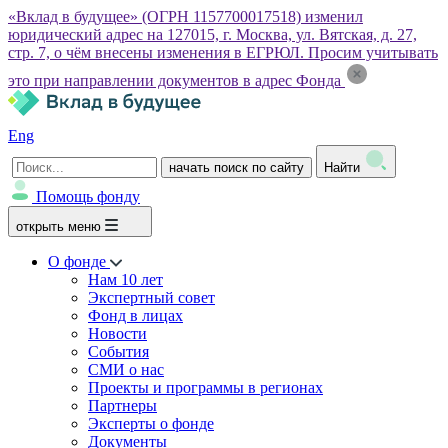
«Вклад в будущее» (ОГРН 1157700017518) изменил
юридический адрес на 127015, г. Москва, ул. Вятская, д. 27,
стр. 7, о чём внесены изменения в ЕГРЮЛ. Просим учитывать
это при направлении документов в адрес Фонда
Eng
начать поиск по сайту
Найти
Помощь фонду
открыть меню
О фонде
Нам 10 лет
Экспертный совет
Фонд в лицах
Новости
События
СМИ о нас
Проекты и программы в регионах
Партнеры
Эксперты о фонде
Документы