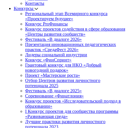
Контакты
Конкурсы
Региональный этап Всемирного конкурса
«Проектируем будущее»
Конкурс ProФинансы
Конкурс проектов содействия в сфере образования
«Центры развития сообществ»
Фестиваль «В диалоге 2026»
Презентация инновационных педагогических
практик «СредаФест 2026»
Лидеры социальной индустрии
Конкурс «ФинСпринт»
Грантовый конкурс для НКО «Добрый
новогодний подарок»
Проект «Мастерские роста»
Отбор Центров развития личностного
потенциала 2025
Фестиваль «В диалоге 2025»
Соревнование «Финатлония»
Конкурс проектов «Исследовательский подход в
образовании»
I Конкурс проектов для сообщества программы
«Развивающая среда»
Лучшие практики развития личностного
потенциала 2023