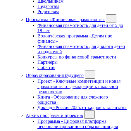
Школьникам
Педагогам
Родителям
Программа «Финансовая грамотность»
Финансовая грамотность для детей от 5 до
18 лет
Волонтёрская программа «Детям про
финансы»
Финансовая грамотность для диалога детей
и родителей
Конкурсы по финансовой грамотности
Партнёры
События
Образ образования будущего
Проект «Ключевые компетенции и новая
грамотность: от деклараций к школьной
реальности»
Книга «Образование для сложного
общества»
Доклад «Россия 2025: от кадров к талантам»
Архив программ и проектов
Программа «Цифровая платформа
персонализированного образования для