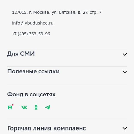
Конкурсы
127015, г. Москва, ул. Вятская, д. 27, стр. 7
Современное образование
info@vbudushee.ru
+7 (495) 363-53-96
Инклюзивная среда
Вместе
Для СМИ
Библиотека
Полезные ссылки
Помощь фонду
pr@vbudushee.ru
Обратная связь
Вопрос-ответ
Фонд в соцсетях
Глоссарий
Карта сайта
Горячая линия комплаенс