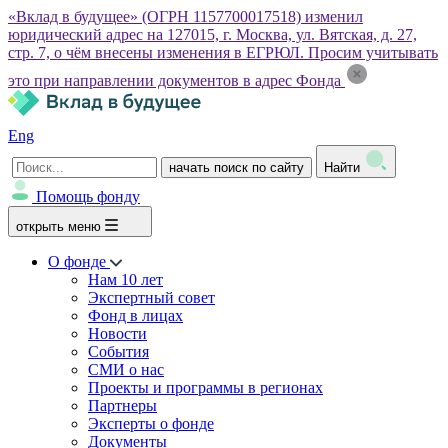
«Вклад в будущее» (ОГРН 1157700017518) изменил
юридический адрес на 127015, г. Москва, ул. Вятская, д. 27,
стр. 7, о чём внесены изменения в ЕГРЮЛ. Просим учитывать
это при направлении документов в адрес Фонда
Eng
начать поиск по сайту
Найти
Помощь фонду
открыть меню
О фонде
Нам 10 лет
Экспертный совет
Фонд в лицах
Новости
События
СМИ о нас
Проекты и программы в регионах
Партнеры
Эксперты о фонде
Документы