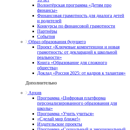
Волонтёрская программа «Детям про
финансы»
Финансовая грамотность для диалога детей
и родителей
Конкурсы по финансовой грамотности
Партнёры
События
Образ образования будущего
Проект «Ключевые компетенции и новая
грамотность: от деклараций к школьной
реальности»
Книга «Образование для сложного
общества»
Доклад «Россия 2025: от кадров к талантам»
Дополнительно
Архив
Программа «Цифровая платформа
персонализированного образования для
школы»
Программа «Учить учиться»
«Сделай мир ближе!»
Издательские проекты
Программа «Социальный и эмоциональный