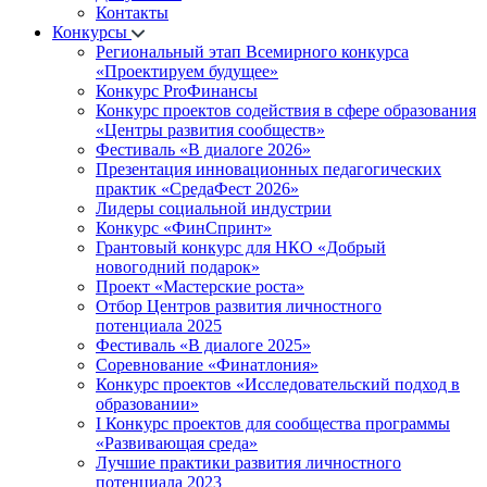
Контакты
Конкурсы
Региональный этап Всемирного конкурса
«Проектируем будущее»
Конкурс ProФинансы
Конкурс проектов содействия в сфере образования
«Центры развития сообществ»
Фестиваль «В диалоге 2026»
Презентация инновационных педагогических
практик «СредаФест 2026»
Лидеры социальной индустрии
Конкурс «ФинСпринт»
Грантовый конкурс для НКО «Добрый
новогодний подарок»
Проект «Мастерские роста»
Отбор Центров развития личностного
потенциала 2025
Фестиваль «В диалоге 2025»
Соревнование «Финатлония»
Конкурс проектов «Исследовательский подход в
образовании»
I Конкурс проектов для сообщества программы
«Развивающая среда»
Лучшие практики развития личностного
потенциала 2023