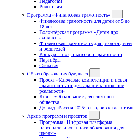
Педагогам
Родителям
Программа «Финансовая грамотность»
Финансовая грамотность для детей от 5 до
18 лет
Волонтёрская программа «Детям про
финансы»
Финансовая грамотность для диалога детей
и родителей
Конкурсы по финансовой грамотности
Партнёры
События
Образ образования будущего
Проект «Ключевые компетенции и новая
грамотность: от деклараций к школьной
реальности»
Книга «Образование для сложного
общества»
Доклад «Россия 2025: от кадров к талантам»
Архив программ и проектов
Программа «Цифровая платформа
персонализированного образования для
школы»