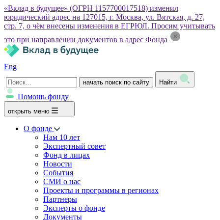
«Вклад в будущее» (ОГРН 1157700017518) изменил
юридический адрес на 127015, г. Москва, ул. Вятская, д. 27,
стр. 7, о чём внесены изменения в ЕГРЮЛ. Просим учитывать
это при направлении документов в адрес Фонда
Eng
начать поиск по сайту
Найти
Помощь фонду
открыть меню
О фонде
Нам 10 лет
Экспертный совет
Фонд в лицах
Новости
События
СМИ о нас
Проекты и программы в регионах
Партнеры
Эксперты о фонде
Документы