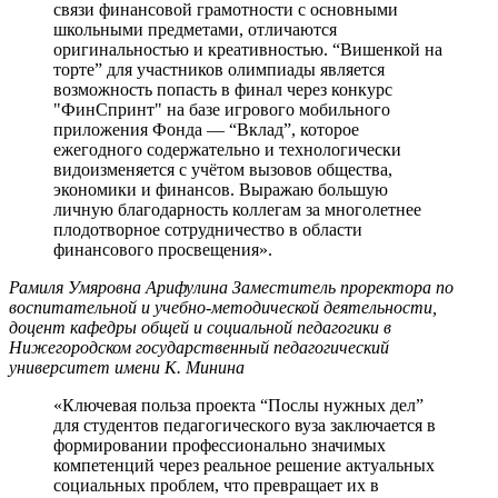
связи финансовой грамотности с основными
школьными предметами, отличаются
оригинальностью и креативностью. “Вишенкой на
торте” для участников олимпиады является
возможность попасть в финал через конкурс
"ФинCпринт" на базе игрового мобильного
приложения Фонда — “Вклад”, которое
ежегодного содержательно и технологически
видоизменяется с учётом вызовов общества,
экономики и финансов. Выражаю большую
личную благодарность коллегам за многолетнее
плодотворное сотрудничество в области
финансового просвещения».
Рамиля Умяровна Арифулина
Заместитель проректора по
воспитательной и учебно-методической деятельности,
доцент кафедры общей и социальной педагогики в
Нижегородском государственный педагогический
университет имени К. Минина
«Ключевая польза проекта “Послы нужных дел”
для студентов педагогического вуза заключается в
формировании профессионально значимых
компетенций через реальное решение актуальных
социальных проблем, что превращает их в