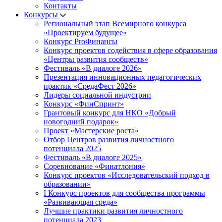
Контакты
Конкурсы
Региональный этап Всемирного конкурса
«Проектируем будущее»
Конкурс ProФинансы
Конкурс проектов содействия в сфере образования
«Центры развития сообществ»
Фестиваль «В диалоге 2026»
Презентация инновационных педагогических
практик «СредаФест 2026»
Лидеры социальной индустрии
Конкурс «ФинСпринт»
Грантовый конкурс для НКО «Добрый
новогодний подарок»
Проект «Мастерские роста»
Отбор Центров развития личностного
потенциала 2025
Фестиваль «В диалоге 2025»
Соревнование «Финатлония»
Конкурс проектов «Исследовательский подход в
образовании»
I Конкурс проектов для сообщества программы
«Развивающая среда»
Лучшие практики развития личностного
потенциала 2023