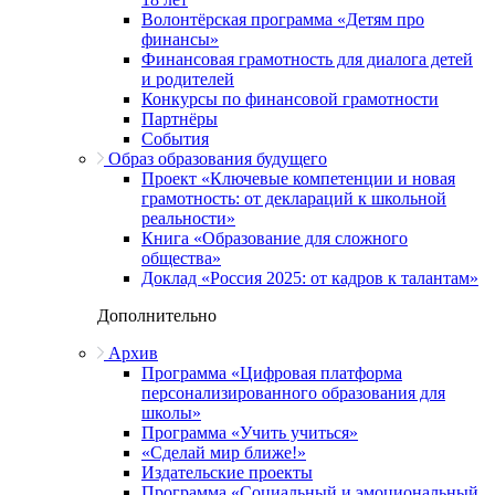
Волонтёрская программа «Детям про
финансы»
Финансовая грамотность для диалога детей
и родителей
Конкурсы по финансовой грамотности
Партнёры
События
Образ образования будущего
Проект «Ключевые компетенции и новая
грамотность: от деклараций к школьной
реальности»
Книга «Образование для сложного
общества»
Доклад «Россия 2025: от кадров к талантам»
Дополнительно
Архив
Программа «Цифровая платформа
персонализированного образования для
школы»
Программа «Учить учиться»
«Сделай мир ближе!»
Издательские проекты
Программа «Социальный и эмоциональный