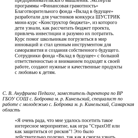
предпринимательского мышления. Эксперты
программы «Финансовая грамотность»
Благотворительного фонда «Вклад в будущее»
разработали для участников конкурса ШУСТРИК
мини-курс «Конструктор бюджета», из которого
дети узнали, как рассчитать бюджет проекта,
привлечь инвестиции и разумно их потратить.
Курс помог школьникам погрузиться в мир
инноваций и стал ценным инструментом для
саморазвития и создания собственного будущего.
Сотрудники фонда «Вклад в будущее» с большой
ответственностью и вниманием подходят к своей
работе, создают нужные и качественные продукты
с любовью к детям.
С. В. Ануфриева
Педагог, заместитель директора по ВР
ГБОУ СОШ с. Бобровка м. р. Кинельский, специалист по
работе с молодежью с. Бобровка м. р. Кинельский, Самарская
область
«Я очень рада, что мне удалось посетить такое
интересное мероприятие, как игра "СтрахOff или
как защититься от рисков"! Это было
действительно полезно, так как я смогла узнать