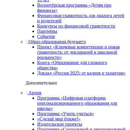
Волонтёрская программа «Детям про
финансы»
Финансовая грамотность для диалога детей
и родителей
Конкурсы по финансовой грамотности
Партнёры
События
Образ образования будущего
Проект «Ключевые компетенции и новая
грамотность: от деклараций к школьной
реальности»
Книга «Образование для сложного
общества»
Доклад «Россия 2025: от кадров к талантам»
Дополнительно
Архив
Программа «Цифровая платформа
персонализированного образования для
школы»
Программа «Учить учиться»
«Сделай мир ближе!»
Издательские проекты
Программа «Социальный и эмоциональный