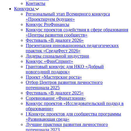
Контакты
Конкурсы
Региональный этап Всемирного конкурса
«Проектируем будущее»
Конкурс ProФинансы
Конкурс проектов содействия в сфере образования
«Центры развития сообществ»
Фестиваль «В диалоге 2026»
Презентация инновационных педагогических
практик «СредаФест 2026»
Лидеры социальной индустрии
Конкурс «ФинСпринт»
Грантовый конкурс для НКО «Добрый
новогодний подарок»
Проект «Мастерские роста»
Отбор Центров развития личностного
потенциала 2025
Фестиваль «В диалоге 2025»
Соревнование «Финатлония»
Конкурс проектов «Исследовательский подход в
образовании»
I Конкурс проектов для сообщества программы
«Развивающая среда»
Лучшие практики развития личностного
потенциала 2023