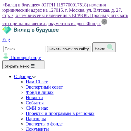
«Вклад в будущее» (ОГРН 1157700017518) изменил
юридический адрес на 127015, г. Москва, ул. Вятская, д. 27,
стр. 7, о чём внесены изменения в ЕГРЮЛ. Просим учитывать
это при направлении документов в адрес Фонда
Eng
начать поиск по сайту
Найти
Помощь фонду
открыть меню
О фонде
Нам 10 лет
Экспертный совет
Фонд в лицах
Новости
События
СМИ о нас
Проекты и программы в регионах
Партнеры
Эксперты о фонде
Документы