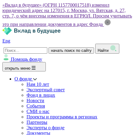
«Вклад в будущее» (ОГРН 1157700017518) изменил
юридический адрес на 127015, г. Москва, ул. Вятская, д. 27,
стр. 7, о чём внесены изменения в ЕГРЮЛ. Просим учитывать
это при направлении документов в адрес Фонда
Eng
начать поиск по сайту
Найти
Помощь фонду
открыть меню
О фонде
Нам 10 лет
Экспертный совет
Фонд в лицах
Новости
События
СМИ о нас
Проекты и программы в регионах
Партнеры
Эксперты о фонде
Документы