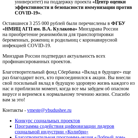
университет) на поддержку проекта
«Центр оценки
эффективности и безопасности иммунизации против
COVID-19»
.
Оставшиеся 3 255 000 рублей были перечислены в
ФГБУ
«НМИЦ АГП им. В.А. Кулакова»
Минздрава России
на приобретение реанимобиля для транспортировки
беременных, рожениц и родильниц с коронавирусной
инфекцией COVID-19.
Минздрав России подтвердил актуальность всех
профинансированных проектов.
Благотворительный фонд Сбербанка «Вклад в будущее» еще
раз благодарит всех, кто присоединился к акции. Вы внесли
свой посильный вклад в будущую здоровую жизнь каждого из
нас и приблизили момент, когда все мы забудем об опасном
вирусе и вернемся к нормальному течению жизни. Спасибо
вам за это!
Контакты -
vmeste@vbudushee.ru
Конкурс социальных проектов
Программа содействия цифровизации лидеров
социальной индустрии «Колибри»
Благотворительная программа-акция «Добрый дом»