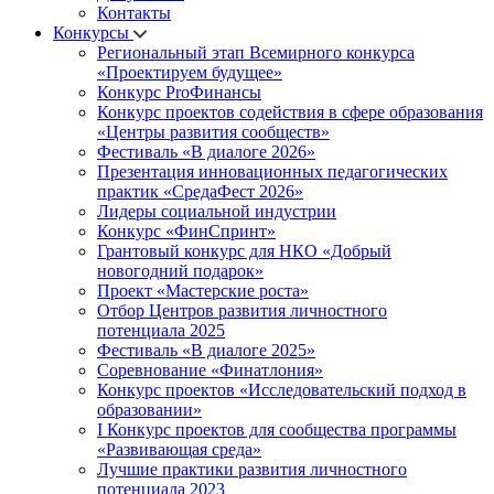
Контакты
Конкурсы
Региональный этап Всемирного конкурса
«Проектируем будущее»
Конкурс ProФинансы
Конкурс проектов содействия в сфере образования
«Центры развития сообществ»
Фестиваль «В диалоге 2026»
Презентация инновационных педагогических
практик «СредаФест 2026»
Лидеры социальной индустрии
Конкурс «ФинСпринт»
Грантовый конкурс для НКО «Добрый
новогодний подарок»
Проект «Мастерские роста»
Отбор Центров развития личностного
потенциала 2025
Фестиваль «В диалоге 2025»
Соревнование «Финатлония»
Конкурс проектов «Исследовательский подход в
образовании»
I Конкурс проектов для сообщества программы
«Развивающая среда»
Лучшие практики развития личностного
потенциала 2023