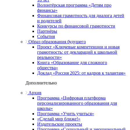
Волонтёрская программа «Детям про
финансы»
Финансовая грамотность для диалога детей
и родителей
Конкурсы по финансовой грамотности
Партнёры
События
Образ образования будущего
Проект «Ключевые компетенции и новая
грамотность: от деклараций к школьной
реальности»
Книга «Образование для сложного
общества»
Доклад «Россия 2025: от кадров к талантам»
Дополнительно
Архив
Программа «Цифровая платформа
персонализированного образования для
школы»
Программа «Учить учиться»
«Сделай мир ближе!»
Издательские проекты
Программа «Социальный и эмоциональный