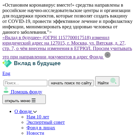
«Остановим коронавирус вместе!» средства направлены в
российские научно-исследовательские центры и организации
для поддержки проектов, которые позволят создать вакцину
от COVID-19, провести эффективное лечение и профилактику
инфекции, минимизировать вред здоровью человека от
данного заболевания.">
«Вклад в будущее» (ОГРН 1157700017518) изменил
юридический адрес на 127015, г. Москва, ул. Вятская, д. 27,
стр. 7, о чём внесены изменения в ЕГРЮЛ. Просим учитывать
это при направлении документов в адрес Фонда
Eng
начать поиск по сайту
Найти
Помощь фонду
открыть меню
О фонде
Нам 10 лет
Экспертный совет
Фонд в лицах
Новости