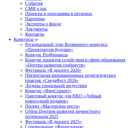
События
СМИ о нас
Проекты и программы в регионах
Партнеры
Эксперты о фонде
Документы
Контакты
Конкурсы
Региональный этап Всемирного конкурса
«Проектируем будущее»
Конкурс ProФинансы
Конкурс проектов содействия в сфере образования
«Центры развития сообществ»
Фестиваль «В диалоге 2026»
Презентация инновационных педагогических
практик «СредаФест 2026»
Лидеры социальной индустрии
Конкурс «ФинСпринт»
Грантовый конкурс для НКО «Добрый
новогодний подарок»
Проект «Мастерские роста»
Отбор Центров развития личностного
потенциала 2025
Фестиваль «В диалоге 2025»
Соревнование «Финатлония»