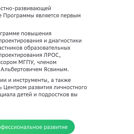
ностно-развивающей
е Программы является первым
рограмме повышения
проектирования и диагностики
частников образовательных
 проектирования ЛРОС,
ссором МГПУ, членом
м Альбертовичем Ясвиным.
ии и инструменты, а также
ь Центром развития личностного
циала детей и подростков вы
офессиональное развитие