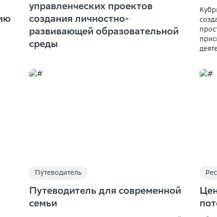
управленческих проектов
Кубр
ию
создания личностно-
созд
прос
развивающей образовательной
прис
среды
деят
Путеводитель
Рес
Путеводитель для современной
Цен
семьи
пот