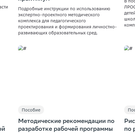
В по
асти
ЛРОС
Подробные инструкции по использованию
дете
экспертно-проектного методического
школ
комплекса для педагогического
комп
проектирования и формирования личностно-
развивающих образовательных сред.
Пособие
По
Методические рекомендации по
Рис
ой
разработке рабочей программы
по 