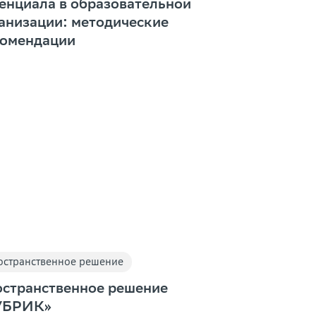
енциала в образовательной
анизации: методические
омендации
остранственное решение
странственное решение
УБРИК»