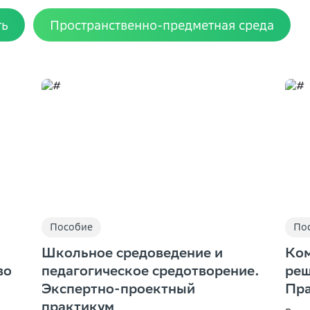
ть
Пространственно-предметная среда
Пособие
По
Школьное средоведение и
Ком
во
педагогическое средотворение.
реш
Экспертно-проектный
Пра
практикум