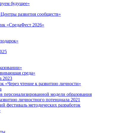
руем будущее»
 «Центры развития сообществ»
тик «СредаФест 2026»
подарок»
2025
разовании»
звивающая среда»
а 2023
ок «Через чтение к развитию личности»
а
ов персонализированной модели образования
развитию личностного потенциала 2021
кий фестиваль методических разработок
»
нты