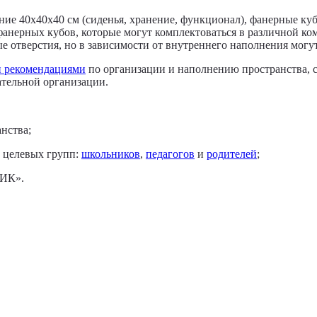
ие 40х40х40 см (сиденья, хранение, функционал), фанерные куб
фанерных кубов, которые могут комплектоваться в различной ко
е отверстия, но в зависимости от внутреннего наполнения мог
 рекомендациями
по организации и наполнению пространства, с
тельной организации.
нства;
 целевых групп:
школьников
,
педагогов
и
родителей
;
РИК».