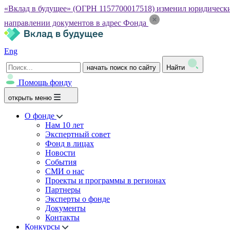
«Вклад в будущее» (ОГРН 1157700017518) изменил юридический а
направлении документов в адрес Фонда
Eng
начать поиск по сайту
Найти
Помощь фонду
открыть меню
О фонде
Нам 10 лет
Экспертный совет
Фонд в лицах
Новости
События
СМИ о нас
Проекты и программы в регионах
Партнеры
Эксперты о фонде
Документы
Контакты
Конкурсы