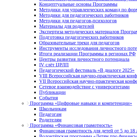
Концептуальные основы Программы
Методики для управленческих команд по ф
Методики для педагогических работников
Методики для педагогов-психологов
Материалы для родителей
Экспертиза методических материалов Прогр
Подготовка педагогических работников
Образовательные треки для педагогов
Инструменты исследования личностного пот
Итоги реализации Программы в регионах РФ
Центры развития личностного потенциала
IV слёт ЦРЛП
Педагогический фестиваль «В диалоге 2025»
VIII Всероссийская научно-практическая кон
VII Всероссийская научно-практическая конф
Сетевое взаимодействие с университетами
Публикации
События
Программа «Цифровые навыки и компетенции»
Школьникам
Педагогам
Родителям
Программа «Финансовая грамотность»
Финансовая грамотность для детей от 5 до 18 
Волонтёрская программа «Детям про финанс