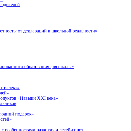
 родителей
тность: от деклараций к школьной реальности»
ированного образования для школы»
нтеллект»
лей»
родуктов «Навыки XXI века»
ольников
годний подарок»
остей»
 с особенностями развития и детей-сирот