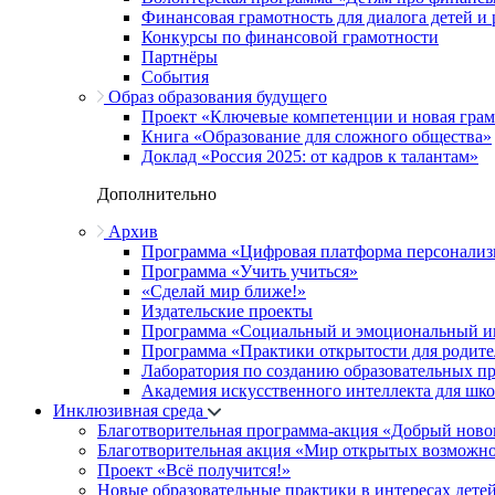
Финансовая грамотность для диалога детей и
Конкурсы по финансовой грамотности
Партнёры
События
Образ образования будущего
Проект «Ключевые компетенции и новая грамо
Книга «Образование для сложного общества»
Доклад «Россия 2025: от кадров к талантам»
Дополнительно
Архив
Программа «Цифровая платформа персонализ
Программа «Учить учиться»
«Сделай мир ближе!»
Издательские проекты
Программа «Социальный и эмоциональный и
Программа «Практики открытости для родите
Лаборатория по созданию образовательных п
Академия искусственного интеллекта для шк
Инклюзивная среда
Благотворительная программа-акция «Добрый ново
Благотворительная акция «Мир открытых возможн
Проект «Всё получится!»
Новые образовательные практики в интересах детей