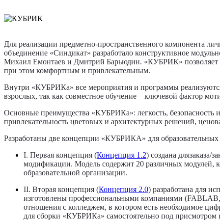
Для реализации предметно-пространственного компонента лич
объединение «Синдикат» разработало конструктивное модуль
Михаил Емонтаев и Дмитрий Барьюдин. «КУБРИК» позволяет со
при этом комфортным и привлекательным.
Внутри «КУБРИКа» все мероприятия и программы реализуются 
взрослых, так как совместное обучение – ключевой фактор мот
Основные преимущества «КУБРИКа»: легкость, безопасность и
привлекательность цветовых и архитектурных решений, ценова
Разработаны две концепции «КУБРИКА» для образовательных 
I. Первая концепция (
Концепция 1.2
)
создана длязаказа/з
модификации. Модель содержит 20 различных модулей, к
образовательной организации.
II. Вторая концепция (
Концепция 2.0
)
разработана для ис
изготовлены профессиональными компаниями (FABLAB, ме
отношения с колледжем, в котором есть необходимое циф
для сборки «КУБРИКа» самостоятельно под присмотром 