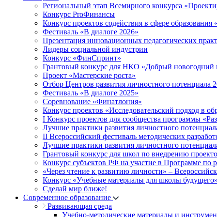
Региональный этап Всемирного конкурса «Проекти
Конкурс ProФинансы
Конкурс проектов содействия в сфере образования
Фестиваль «В диалоге 2026»
Презентация инновационных педагогических прак
Лидеры социальной индустрии
Конкурс «ФинСпринт»
Грантовый конкурс для НКО «Добрый новогодний 
Проект «Мастерские роста»
Отбор Центров развития личностного потенциала 
Фестиваль «В диалоге 2025»
Соревнование «Финатлония»
Конкурс проектов «Исследовательский подход в об
I Конкурс проектов для сообщества программы «Ра
Лучшие практики развития личностного потенциал
II Всероссийский фестиваль методических разработ
Лучшие практики развития личностного потенциал
Грантовый конкурс для школ по внедрению проект
Конкурс субъектов РФ на участие в Программе по 
«Через чтение к развитию личности» – Всероссийс
Конкурс «Учебные материалы для школы будущего
Сделай мир ближе!
Современное образование
Развивающая среда
Учебно-методические материалы и инструме