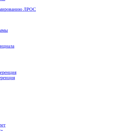
ормированию ЛРОС
аммы
енциала
ференция
еренция
лет
ы»