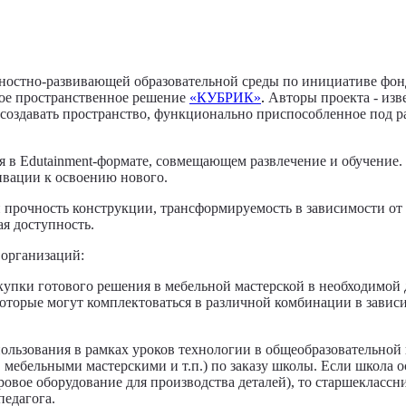
ностно-развивающей образовательной среды по инициативе фон
ное пространственное решение
«КУБРИК»
.
Авторы проекта - изв
здавать пространство, функционально приспособленное под раз
в Edutainment-формате, совмещающем развлечение и обучение. 
ивации к освоению нового.
 прочность конструкции, трансформируемость в зависимости от
я доступность.
организаций:
акупки готового решения в мебельной мастерской в необходимой
оторые могут комплектоваться в различной комбинации в завис
пользования в рамках уроков технологии в общеобразовательно
бельными мастерскими и т.п.) по заказу школы. Если школа о
ровое оборудование для производства деталей), то старшекласс
педагога.