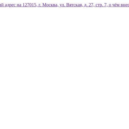
дрес на 127015, г. Москва, ул. Вятская, д. 27, стр. 7, о чём 