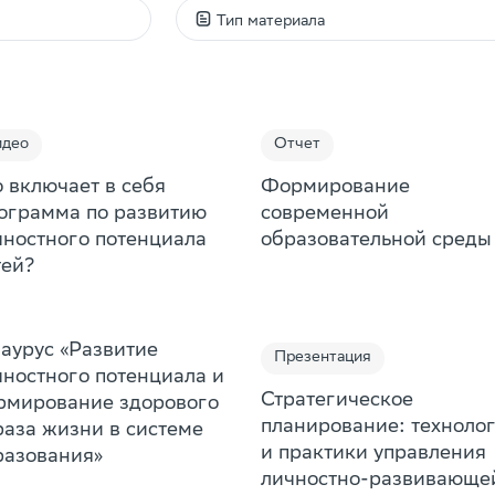
Тип материала
Видео
Статья
Презентация
идео
Отчет
Пособие
о включает в себя
Формирование
ограмма по развитию
современной
Доклад
чностного потенциала
образовательной среды
Дайджест
тей?
Исследование
Книга
заурус «Развитие
Презентация
чностного потенциала и
Подборка
Стратегическое
рмирование здорового
Образовательная игра
планирование: техноло
раза жизни в системе
и практики управления
разования»
Игра
личностно-развивающе