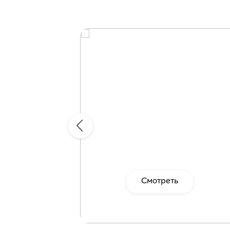
Н
п
Кни
лаг
раз