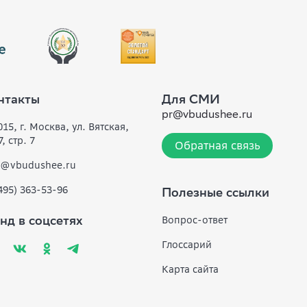
нтакты
Для СМИ
pr@vbudushee.ru
15, г. Москва, ул. Вятская,
7, стр. 7
Обратная связь
o@vbudushee.ru
(495) 363-53-96
Полезные ссылки
Вопрос-ответ
нд в соцсетях
Глоссарий
Карта сайта