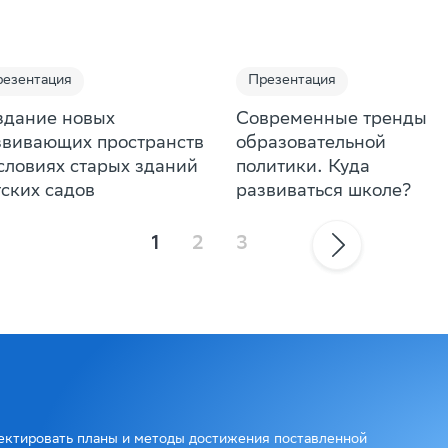
езентация
Презентация
здание новых
Современные тренды
звивающих пространств
образовательной
условиях старых зданий
политики. Куда
тских садов
развиваться школе?
1
2
3
ектировать планы и методы достижения поставленной