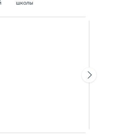
й
школы
для