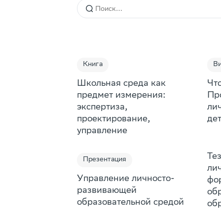
Книга
В
Школьная среда как
Чт
предмет измерения:
Пр
экспертиза,
ли
проектирование,
де
управление
Те
Презентация
ли
Управление личносто-
фо
развивающей
об
образовательной средой
об