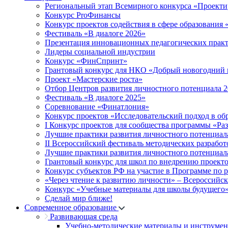
Региональный этап Всемирного конкурса «Проекти
Конкурс ProФинансы
Конкурс проектов содействия в сфере образования
Фестиваль «В диалоге 2026»
Презентация инновационных педагогических прак
Лидеры социальной индустрии
Конкурс «ФинСпринт»
Грантовый конкурс для НКО «Добрый новогодний 
Проект «Мастерские роста»
Отбор Центров развития личностного потенциала 
Фестиваль «В диалоге 2025»
Соревнование «Финатлония»
Конкурс проектов «Исследовательский подход в об
I Конкурс проектов для сообщества программы «Ра
Лучшие практики развития личностного потенциал
II Всероссийский фестиваль методических разработ
Лучшие практики развития личностного потенциал
Грантовый конкурс для школ по внедрению проект
Конкурс субъектов РФ на участие в Программе по 
«Через чтение к развитию личности» – Всероссийс
Конкурс «Учебные материалы для школы будущего
Сделай мир ближе!
Современное образование
Развивающая среда
Учебно-методические материалы и инструме