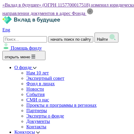
«Вклад в будущее» (ОГРН 1157700017518) изменил юридический а
направлении документов в адрес Фонда
Eng
начать поиск по сайту
Найти
Помощь фонду
открыть меню
О фонде
Нам 10 лет
Экспертный совет
Фонд в лицах
Новости
События
СМИ о нас
Проекты и программы в регионах
Партнеры
Эксперты о фонде
Документы
Контакты
Конкурсы