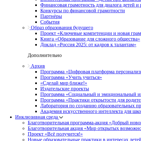
Финансовая грамотность для диалога детей и
Конкурсы по финансовой грамотности
Партнёры
События
Образ образования будущего
Проект «Ключевые компетенции и новая грамо
Книга «Образование для сложного общества»
Доклад «Россия 2025: от кадров к талантам»
Дополнительно
Архив
Программа «Цифровая платформа персонализ
Программа «Учить учиться»
«Сделай мир ближе!»
Издательские проекты
Программа «Социальный и эмоциональный и
Программа «Практики открытости для родите
Лаборатория по созданию образовательных п
Академия искусственного интеллекта для шк
Инклюзивная среда
Благотворительная программа-акция «Добрый ново
Благотворительная акция «Мир открытых возможн
Проект «Всё получится!»
Новые образовательные практики в интересах детей