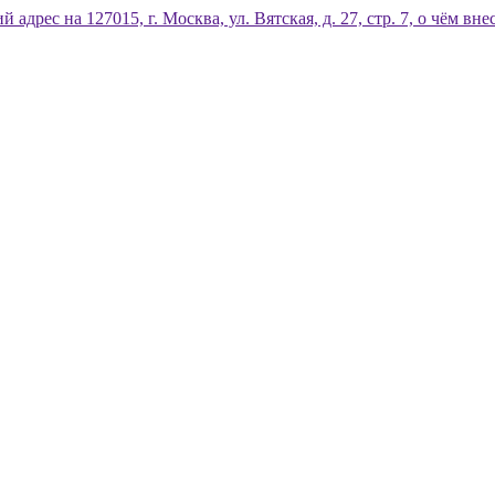
дрес на 127015, г. Москва, ул. Вятская, д. 27, стр. 7, о чём 