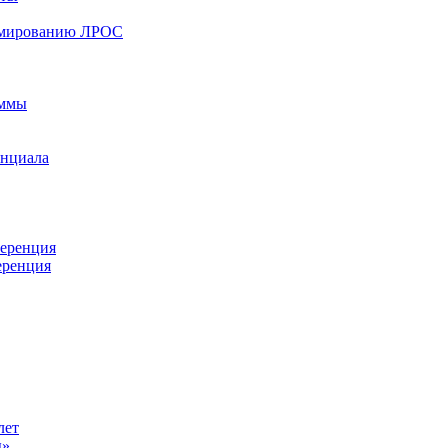
ормированию ЛРОС
аммы
енциала
ференция
еренция
лет
ы»