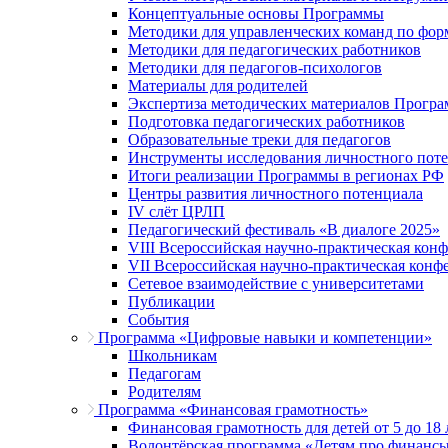
Концептуальные основы Программы
Методики для управленческих команд по ф
Методики для педагогических работников
Методики для педагогов-психологов
Материалы для родителей
Экспертиза методических материалов Прогр
Подготовка педагогических работников
Образовательные треки для педагогов
Инструменты исследования личностного пот
Итоги реализации Программы в регионах РФ
Центры развития личностного потенциала
IV слёт ЦРЛП
Педагогический фестиваль «В диалоге 2025»
VIII Всероссийская научно-практическая кон
VII Всероссийская научно-практическая конф
Сетевое взаимодействие с университетами
Публикации
События
Программа «Цифровые навыки и компетенции»
Школьникам
Педагогам
Родителям
Программа «Финансовая грамотность»
Финансовая грамотность для детей от 5 до 18 
Волонтёрская программа «Детям про финанс