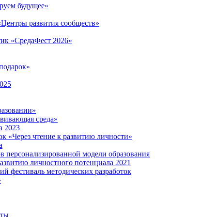
руем будущее»
 «Центры развития сообществ»
тик «СредаФест 2026»
подарок»
2025
разовании»
звивающая среда»
а 2023
ок «Через чтение к развитию личности»
а
ов персонализированной модели образования
развитию личностного потенциала 2021
кий фестиваль методических разработок
»
нты