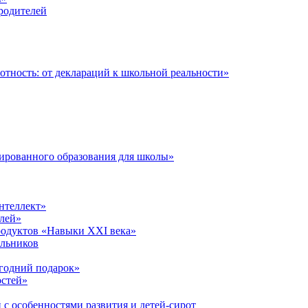
 родителей
тность: от деклараций к школьной реальности»
ированного образования для школы»
нтеллект»
лей»
родуктов «Навыки XXI века»
ольников
годний подарок»
остей»
 с особенностями развития и детей-сирот