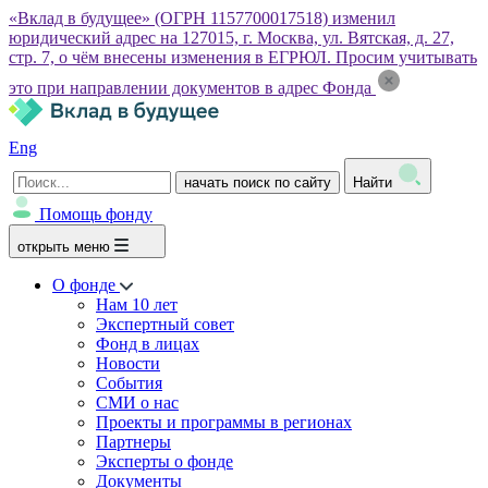
«Вклад в будущее» (ОГРН 1157700017518) изменил
юридический адрес на 127015, г. Москва, ул. Вятская, д. 27,
стр. 7, о чём внесены изменения в ЕГРЮЛ. Просим учитывать
это при направлении документов в адрес Фонда
Eng
начать поиск по сайту
Найти
Помощь фонду
открыть меню
О фонде
Нам 10 лет
Экспертный совет
Фонд в лицах
Новости
События
СМИ о нас
Проекты и программы в регионах
Партнеры
Эксперты о фонде
Документы