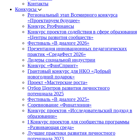
Контакты
Конкурсы
Региональный этап Всемирного конкурса
«Проектируем будущее»
Конкурс ProФинансы
Конкурс проектов содействия в сфере образования
«Центры развития сообществ»
Фестиваль «В диалоге 2026»
Презентация инновационных педагогических
практик «СредаФест 2026»
Лидеры социальной индустрии
Конкурс «ФинСпринт»
Грантовый конкурс для НКО «Добрый
новогодний подарок»
Проект «Мастерские роста»
Отбор Центров развития личностного
потенциала 2025
Фестиваль «В диалоге 2025»
Соревнование «Финатлония»
Конкурс проектов «Исследовательский подход в
образовании»
I Конкурс проектов для сообщества программы
«Развивающая среда»
Лучшие практики развития личностного
потенциала 2023