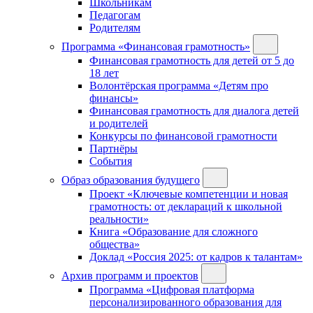
Школьникам
Педагогам
Родителям
Программа «Финансовая грамотность»
Финансовая грамотность для детей от 5 до
18 лет
Волонтёрская программа «Детям про
финансы»
Финансовая грамотность для диалога детей
и родителей
Конкурсы по финансовой грамотности
Партнёры
События
Образ образования будущего
Проект «Ключевые компетенции и новая
грамотность: от деклараций к школьной
реальности»
Книга «Образование для сложного
общества»
Доклад «Россия 2025: от кадров к талантам»
Архив программ и проектов
Программа «Цифровая платформа
персонализированного образования для