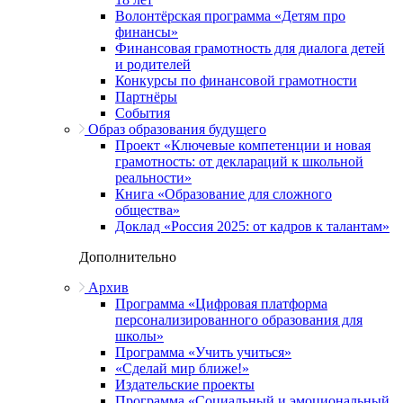
Волонтёрская программа «Детям про
финансы»
Финансовая грамотность для диалога детей
и родителей
Конкурсы по финансовой грамотности
Партнёры
События
Образ образования будущего
Проект «Ключевые компетенции и новая
грамотность: от деклараций к школьной
реальности»
Книга «Образование для сложного
общества»
Доклад «Россия 2025: от кадров к талантам»
Дополнительно
Архив
Программа «Цифровая платформа
персонализированного образования для
школы»
Программа «Учить учиться»
«Сделай мир ближе!»
Издательские проекты
Программа «Социальный и эмоциональный