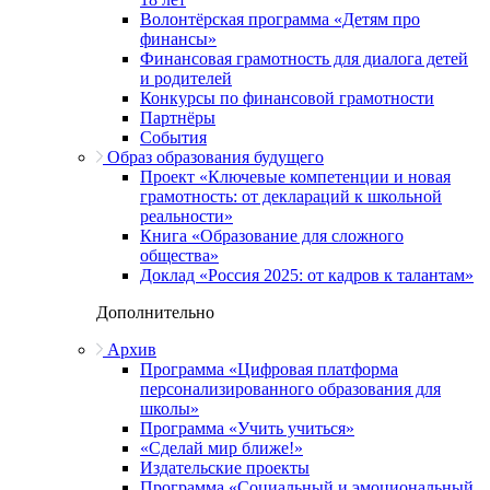
Волонтёрская программа «Детям про
финансы»
Финансовая грамотность для диалога детей
и родителей
Конкурсы по финансовой грамотности
Партнёры
События
Образ образования будущего
Проект «Ключевые компетенции и новая
грамотность: от деклараций к школьной
реальности»
Книга «Образование для сложного
общества»
Доклад «Россия 2025: от кадров к талантам»
Дополнительно
Архив
Программа «Цифровая платформа
персонализированного образования для
школы»
Программа «Учить учиться»
«Сделай мир ближе!»
Издательские проекты
Программа «Социальный и эмоциональный