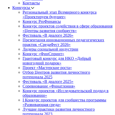
Контакты
Конкурсы
Региональный этап Всемирного конкурса
«Проектируем будущее»
Конкурс ProФинансы
Конкурс проектов содействия в сфере образования
«Центры развития сообществ»
Фестиваль «В диалоге 2026»
Презентация инновационных педагогических
практик «СредаФест 2026»
Лидеры социальной индустрии
Конкурс «ФинСпринт»
Грантовый конкурс для НКО «Добрый
новогодний подарок»
Проект «Мастерские роста»
Отбор Центров развития личностного
потенциала 2025
Фестиваль «В диалоге 2025»
Соревнование «Финатлония»
Конкурс проектов «Исследовательский подход в
образовании»
I Конкурс проектов для сообщества программы
«Развивающая среда»
Лучшие практики развития личностного
потенциала 2023