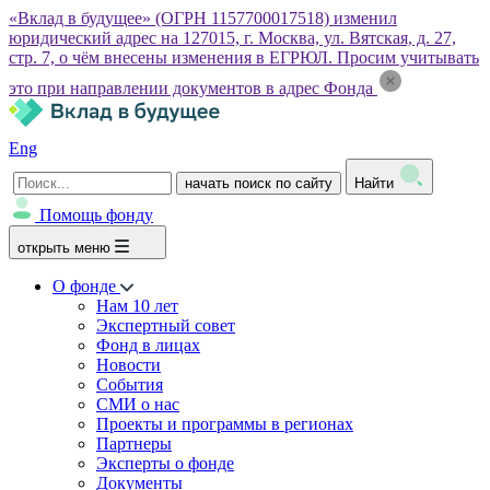
«Вклад в будущее» (ОГРН 1157700017518) изменил
юридический адрес на 127015, г. Москва, ул. Вятская, д. 27,
стр. 7, о чём внесены изменения в ЕГРЮЛ. Просим учитывать
это при направлении документов в адрес Фонда
Eng
начать поиск по сайту
Найти
Помощь фонду
открыть меню
О фонде
Нам 10 лет
Экспертный совет
Фонд в лицах
Новости
События
СМИ о нас
Проекты и программы в регионах
Партнеры
Эксперты о фонде
Документы