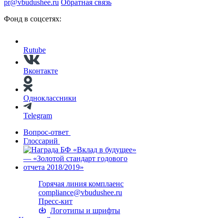
pr@vbudushee.ru
Обратная связь
Фонд в соцсетях:
Rutube
Вконтакте
Одноклассники
Telegram
Вопрос-ответ
Глоссарий
Горячая линия комплаенс
compliance@vbudushee.ru
Пресс-кит
Логотипы и шрифты