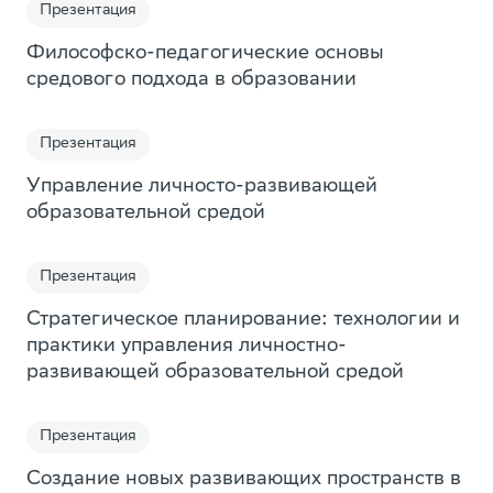
Презентация
Тест
Философско-педагогические основы
Отчет
средового подхода в образовании
Онлайн-курс
Презентация
Интервью
Управление личносто-развивающей
Сайт
образовательной средой
Справочник
Подкаст
Презентация
Урок
Стратегическое планирование: технологии и
практики управления личностно-
Приложение
развивающей образовательной средой
Занятие
Квиз
Презентация
Создание новых развивающих пространств в