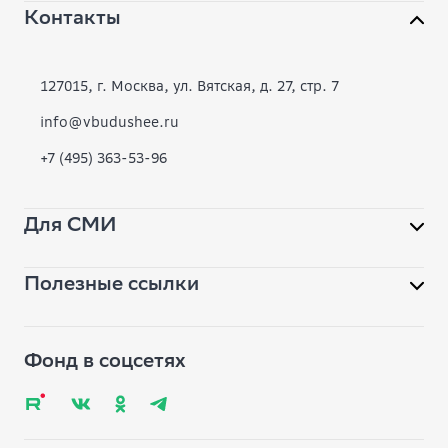
Контакты
О фонде
Конкурсы
127015, г. Москва, ул. Вятская, д. 27, стр. 7
Современное образование
info@vbudushee.ru
+7 (495) 363-53-96
Инклюзивная среда
Вместе
Для СМИ
Библиотека
Полезные ссылки
Помощь фонду
pr@vbudushee.ru
Обратная связь
Вопрос-ответ
Фонд в соцсетях
Глоссарий
Карта сайта