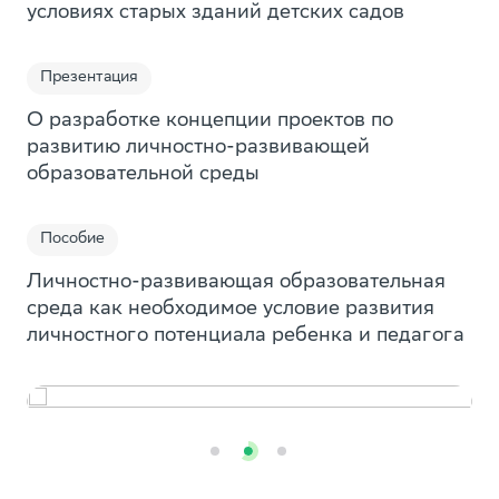
условиях старых зданий детских садов
Презентация
Мобильное приложение по
О разработке концепции проектов по
развитию личностно-развивающей
саморазвитию «Мой Выбор»
образовательной среды
Мини-курсы, которые помогут подростку ответить
на важные вопросы. Какую профессию выбрать?
Куда пойти учиться? Как разобраться в своих
Пособие
желаниях? Как стать успешным и др.
Личностно-развивающая образовательная
среда как необходимое условие развития
Смотреть
личностного потенциала ребенка и педагога