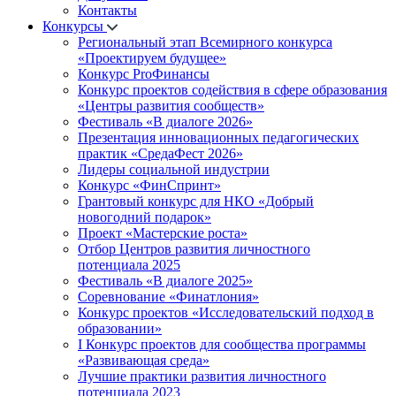
Контакты
Конкурсы
Региональный этап Всемирного конкурса
«Проектируем будущее»
Конкурс ProФинансы
Конкурс проектов содействия в сфере образования
«Центры развития сообществ»
Фестиваль «В диалоге 2026»
Презентация инновационных педагогических
практик «СредаФест 2026»
Лидеры социальной индустрии
Конкурс «ФинСпринт»
Грантовый конкурс для НКО «Добрый
новогодний подарок»
Проект «Мастерские роста»
Отбор Центров развития личностного
потенциала 2025
Фестиваль «В диалоге 2025»
Соревнование «Финатлония»
Конкурс проектов «Исследовательский подход в
образовании»
I Конкурс проектов для сообщества программы
«Развивающая среда»
Лучшие практики развития личностного
потенциала 2023