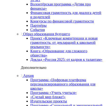
Волонтёрская программа «Детям про
финансы»
Финансовая грамотность для диалога детей
и родителей
Конкурсы по финансовой грамотности
Партнёры
События
Образ образования будущего
Проект «Ключевые компетенции и новая
грамотность: от деклараций к школьной
реальности»
Книга «Образование для сложного
общества»
Доклад «Россия 2025: от кадров к талантам»
Дополнительно
Архив
Программа «Цифровая платформа
персонализированного образования для
школы»
Программа «Учить учиться»
«Сделай мир ближе!»
Издательские проекты
Программа «Социальный и эмоциональный