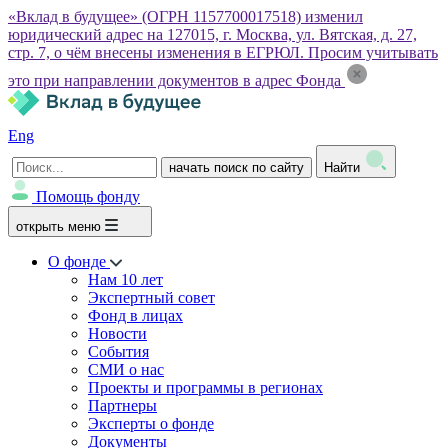
«Вклад в будущее» (ОГРН 1157700017518) изменил
юридический адрес на 127015, г. Москва, ул. Вятская, д. 27,
стр. 7, о чём внесены изменения в ЕГРЮЛ. Просим учитывать
это при направлении документов в адрес Фонда
Eng
начать поиск по сайту
Найти
Помощь фонду
открыть меню
О фонде
Нам 10 лет
Экспертный совет
Фонд в лицах
Новости
События
СМИ о нас
Проекты и программы в регионах
Партнеры
Эксперты о фонде
Документы