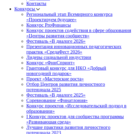
Контакты
Конкурсы
Региональный этап Всемирного конкурса
«Проектируем будущее»
Конкурс ProФинансы
Конкурс проектов содействия в сфере образования
«Центры развития сообществ»
Фестиваль «В диалоге 2026»
Презентация инновационных педагогических
практик «СредаФест 2026»
Лидеры социальной индустрии
Конкурс «ФинСпринт»
Грантовый конкурс для НКО «Добрый
новогодний подарок»
Проект «Мастерские роста»
Отбор Центров развития личностного
потенциала 2025
Фестиваль «В диалоге 2025»
Соревнование «Финатлония»
Конкурс проектов «Исследовательский подход в
образовании»
I Конкурс проектов для сообщества программы
«Развивающая среда»
Лучшие практики развития личностного
потенциала 2023