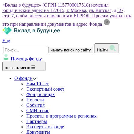
«Вклад в будущее» (ОГРН 1157700017518) изменил
юридический адрес на 127015, г. Москва, ул. Вятская, д. 27,
стр. 7, о чём внесены изменения в ЕГРЮЛ. Просим учитывать
это при направлении документов в адрес Фонда
Eng
начать поиск по сайту
Найти
Помощь фонду
открыть меню
О фонде
Нам 10 лет
Экспертный совет
Фонд в лицах
Новости
События
СМИ о нас
Проекты и программы в регионах
Партнеры
Эксперты о фонде
Документы