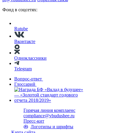
Фонд в соцсетях:
Rutube
Вконтакте
Одноклассники
Telegram
Вопрос-ответ
Глоссарий
Горячая линия комплаенс
compliance@vbudushee.ru
Пресс-кит
Логотипы и шрифты
Карта сайта