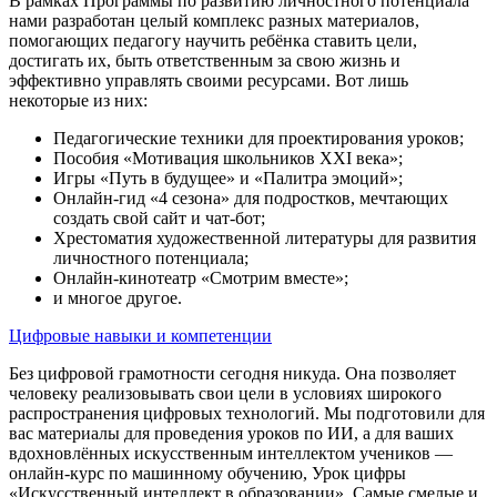
В рамках Программы по развитию личностного потенциала
нами разработан целый комплекс разных материалов,
помогающих педагогу научить ребёнка ставить цели,
достигать их, быть ответственным за свою жизнь и
эффективно управлять своими ресурсами. Вот лишь
некоторые из них:
Педагогические техники для проектирования уроков;
Пособия «Мотивация школьников XXI века»;
Игры «Путь в будущее» и «Палитра эмоций»;
Онлайн-гид «4 сезона» для подростков, мечтающих
создать свой сайт и чат-бот;
Хрестоматия художественной литературы для развития
личностного потенциала;
Онлайн-кинотеатр «Смотрим вместе»;
и многое другое.
Цифровые навыки и компетенции
Без цифровой грамотности сегодня никуда. Она позволяет
человеку реализовывать свои цели в условиях широкого
распространения цифровых технологий. Мы подготовили для
вас материалы для проведения уроков по ИИ, а для ваших
вдохновлённых искусственным интеллектом учеников —
онлайн-курс по машинному обучению, Урок цифры
«Искусственный интеллект в образовании». Самые смелые и