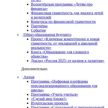
Волонтёрская программа «Детям про
финансы»
Финансовая грамотность для диалога детей
и родителей
Конкурсы по финансовой грамотности
Партнёры
События
Образ образования будущего
Проект «Ключевые компетенции и новая
грамотность: от деклараций к школьной
реальности»
Книга «Образование для сложного
общества»
Доклад «Россия 2025: от кадров к талантам»
Дополнительно
Архив
Программа «Цифровая платформа
персонализированного образования для
школы»
Программа «Учить учиться»
«Сделай мир ближе!»
Издательские проекты
Программа «Социальный и эмоциональный