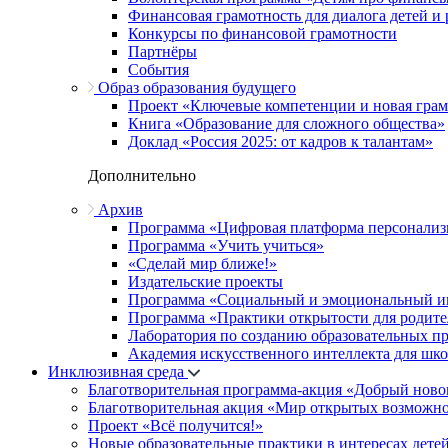
Финансовая грамотность для диалога детей и
Конкурсы по финансовой грамотности
Партнёры
События
Образ образования будущего
Проект «Ключевые компетенции и новая грамо
Книга «Образование для сложного общества»
Доклад «Россия 2025: от кадров к талантам»
Дополнительно
Архив
Программа «Цифровая платформа персонализ
Программа «Учить учиться»
«Сделай мир ближе!»
Издательские проекты
Программа «Социальный и эмоциональный и
Программа «Практики открытости для родите
Лаборатория по созданию образовательных п
Академия искусственного интеллекта для шк
Инклюзивная среда
Благотворительная программа-акция «Добрый ново
Благотворительная акция «Мир открытых возможн
Проект «Всё получится!»
Новые образовательные практики в интересах детей