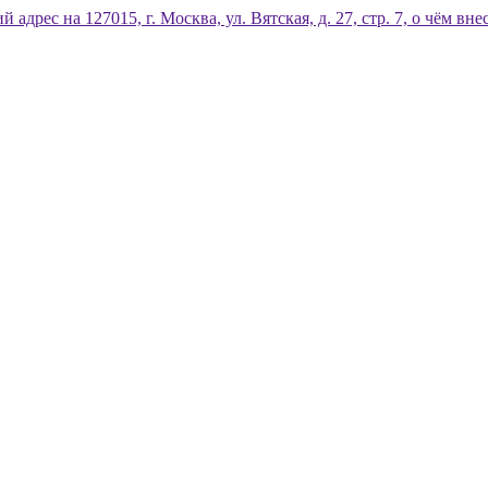
дрес на 127015, г. Москва, ул. Вятская, д. 27, стр. 7, о чём 