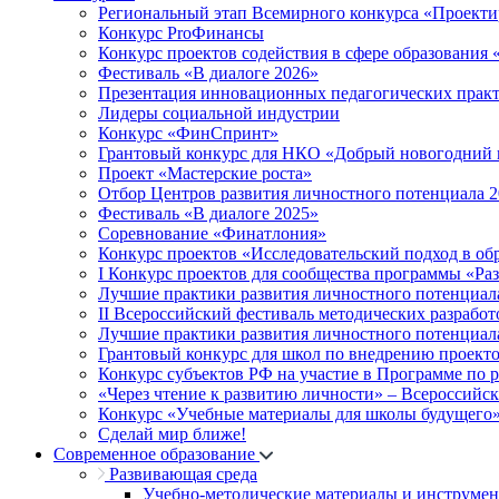
Региональный этап Всемирного конкурса «Проекти
Конкурс ProФинансы
Конкурс проектов содействия в сфере образования
Фестиваль «В диалоге 2026»
Презентация инновационных педагогических прак
Лидеры социальной индустрии
Конкурс «ФинСпринт»
Грантовый конкурс для НКО «Добрый новогодний 
Проект «Мастерские роста»
Отбор Центров развития личностного потенциала 
Фестиваль «В диалоге 2025»
Соревнование «Финатлония»
Конкурс проектов «Исследовательский подход в об
I Конкурс проектов для сообщества программы «Ра
Лучшие практики развития личностного потенциал
II Всероссийский фестиваль методических разработ
Лучшие практики развития личностного потенциал
Грантовый конкурс для школ по внедрению проект
Конкурс субъектов РФ на участие в Программе по 
«Через чтение к развитию личности» – Всероссийс
Конкурс «Учебные материалы для школы будущего
Сделай мир ближе!
Современное образование
Развивающая среда
Учебно-методические материалы и инструме