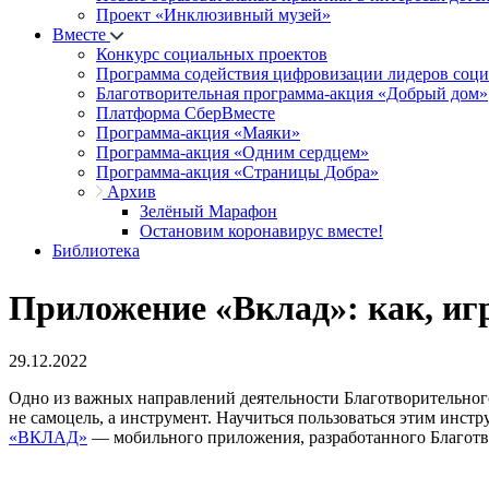
Проект «Инклюзивный музей»
Вместе
Конкурс социальных проектов
Программа содействия цифровизации лидеров соц
Благотворительная программа-акция «Добрый дом»
Платформа СберВместе
Программа-акция «Маяки»
Программа-акция «Одним сердцем»
Программа-акция «Страницы Добра»
Архив
Зелёный Марафон
Остановим коронавирус вместе!
Библиотека
Приложение «Вклад»: как, иг
29.12.2022
Одно из важных направлений деятельности Благотворительног
не самоцель, а инструмент. Научиться пользоваться этим инс
«ВКЛАД»
— мобильного приложения, разработанного Благотв