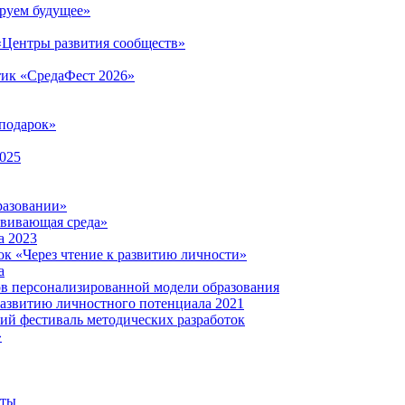
руем будущее»
 «Центры развития сообществ»
тик «СредаФест 2026»
подарок»
2025
разовании»
звивающая среда»
а 2023
ок «Через чтение к развитию личности»
а
ов персонализированной модели образования
развитию личностного потенциала 2021
кий фестиваль методических разработок
»
нты