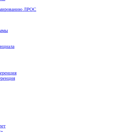
ормированию ЛРОС
аммы
енциала
ференция
еренция
лет
ы»