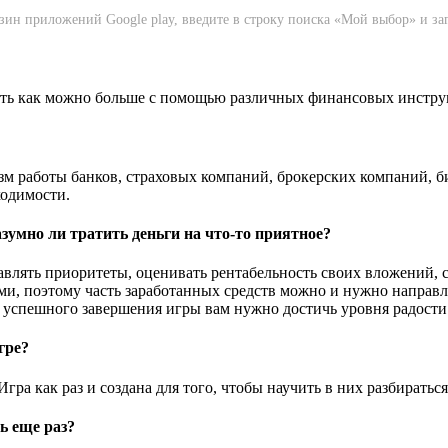
азин приложений Google play, введите в строку поиска «Мой выбор» и з
тать как можно больше с помощью различных финансовых инстру
м работы банков, страховых компаний, брокерских компаний, б
ходимости.
азумно ли тратить деньги на что-то приятное?
влять приоритеты, оценивать рентабельность своих вложений, с
и, поэтому часть заработанных средств можно и нужно направл
я успешного завершения игры вам нужно достичь уровня радости 
гре?
ра как раз и создана для того, чтобы научить в них разбираться
ь еще раз?