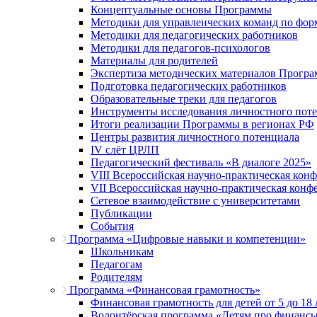
Концептуальные основы Программы
Методики для управленческих команд по ф
Методики для педагогических работников
Методики для педагогов-психологов
Материалы для родителей
Экспертиза методических материалов Прогр
Подготовка педагогических работников
Образовательные треки для педагогов
Инструменты исследования личностного пот
Итоги реализации Программы в регионах РФ
Центры развития личностного потенциала
IV слёт ЦРЛП
Педагогический фестиваль «В диалоге 2025»
VIII Всероссийская научно-практическая кон
VII Всероссийская научно-практическая конф
Сетевое взаимодействие с университетами
Публикации
События
Программа «Цифровые навыки и компетенции»
Школьникам
Педагогам
Родителям
Программа «Финансовая грамотность»
Финансовая грамотность для детей от 5 до 18 
Волонтёрская программа «Детям про финанс