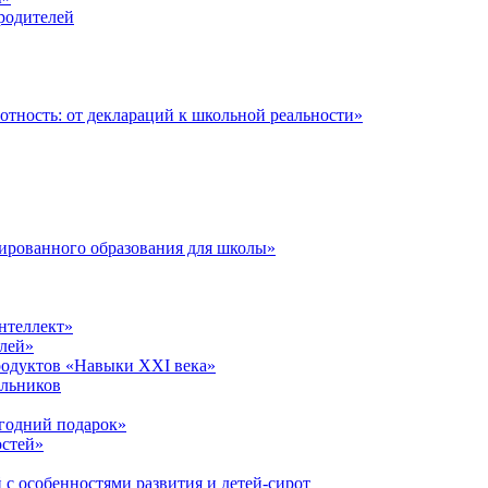
 родителей
тность: от деклараций к школьной реальности»
ированного образования для школы»
нтеллект»
лей»
родуктов «Навыки XXI века»
ольников
годний подарок»
остей»
 с особенностями развития и детей-сирот