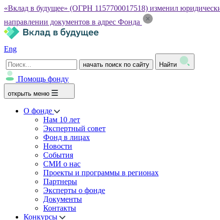
«Вклад в будущее» (ОГРН 1157700017518) изменил юридический а
направлении документов в адрес Фонда
Eng
начать поиск по сайту
Найти
Помощь фонду
открыть меню
О фонде
Нам 10 лет
Экспертный совет
Фонд в лицах
Новости
События
СМИ о нас
Проекты и программы в регионах
Партнеры
Эксперты о фонде
Документы
Контакты
Конкурсы