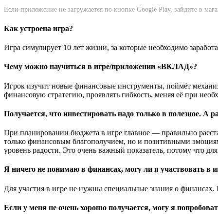
Если приложение не загружается по кнопке Google Play, зайдите в маг
Как устроена игра?
Игра симулирует 10 лет жизни, за которые необходимо зарабо
Чему можно научиться в игре/приложении «ВКЛАД»?
Игрок изучит новые финансовые инструменты, поймёт механиз
финансовую стратегию, проявлять гибкость, меняя её при необ
Получается, что инвестировать надо только в полезное. А р
При планировании бюджета в игре главное — правильно расста
только финансовым благополучием, но и позитивными эмоциям
уровень радости. Это очень важный показатель, потому что дл
Я ничего не понимаю в финансах, могу ли я участвовать в и
Для участия в игре не нужны специальные знания о финансах. Иг
Если у меня не очень хорошо получается, могу я попробоват