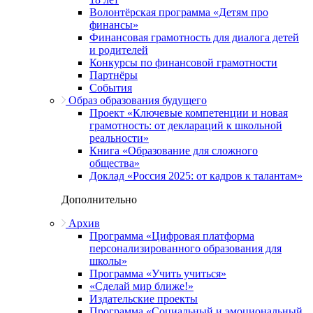
Волонтёрская программа «Детям про
финансы»
Финансовая грамотность для диалога детей
и родителей
Конкурсы по финансовой грамотности
Партнёры
События
Образ образования будущего
Проект «Ключевые компетенции и новая
грамотность: от деклараций к школьной
реальности»
Книга «Образование для сложного
общества»
Доклад «Россия 2025: от кадров к талантам»
Дополнительно
Архив
Программа «Цифровая платформа
персонализированного образования для
школы»
Программа «Учить учиться»
«Сделай мир ближе!»
Издательские проекты
Программа «Социальный и эмоциональный