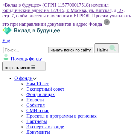
«Вклад в будущее» (ОГРН 1157700017518) изменил
юридический адрес на 127015, г. Москва, ул. Вятская, д. 27,
стр. 7, о чём внесены изменения в ЕГРЮЛ. Просим учитывать
это при направлении документов в адрес Фонда
Eng
начать поиск по сайту
Найти
Помощь фонду
открыть меню
О фонде
Нам 10 лет
Экспертный совет
Фонд в лицах
Новости
События
СМИ о нас
Проекты и программы в регионах
Партнеры
Эксперты о фонде
Документы