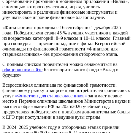
Соревнование проходило в мобильном приложении «Вклад»,
с помощью которого участники, играя, учились
инвестировать в различные финансовые инструменты и
улучшать своё игровое финансовое благополучие.
«Финатлония» проходила с 16 сентября по 1 декабря 2025
года. Победителями стали 45 % лучших участников в каждой
из возрастных категорий: 8–9 классы и 10–11 классы. Главный
приз конкурса — прямое попадание в финал Всероссийской
олимпиады по финансовой грамотности «Финатлон для
старшеклассников» без прохождения отборочного этапа.
С полным списком победителей можно ознакомиться на
официальном сайте
Благотворительного фонда «Вклад в
будущее».
Всероссийская олимпиада по финансовой грамотности,
финансовому рынку и защите прав потребителей финансовых
услуг
«Финатлон для старшеклассников»
занимает первое
место в Перечне олимпиад школьников Министерства науки и
высшего образования РФ на 2025/2026 учебный год,
предоставляя победителям и призёрам дополнительные баллы
к ЕГЭ при поступлении в ведущие вузы страны.
В 2024–2025 учебном году в отборочных этапах приняли
участие свыше 80 000 учащихся 8–11 классов из всех