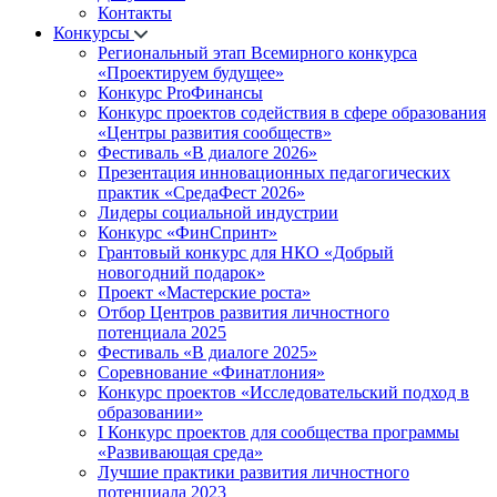
Контакты
Конкурсы
Региональный этап Всемирного конкурса
«Проектируем будущее»
Конкурс ProФинансы
Конкурс проектов содействия в сфере образования
«Центры развития сообществ»
Фестиваль «В диалоге 2026»
Презентация инновационных педагогических
практик «СредаФест 2026»
Лидеры социальной индустрии
Конкурс «ФинСпринт»
Грантовый конкурс для НКО «Добрый
новогодний подарок»
Проект «Мастерские роста»
Отбор Центров развития личностного
потенциала 2025
Фестиваль «В диалоге 2025»
Соревнование «Финатлония»
Конкурс проектов «Исследовательский подход в
образовании»
I Конкурс проектов для сообщества программы
«Развивающая среда»
Лучшие практики развития личностного
потенциала 2023