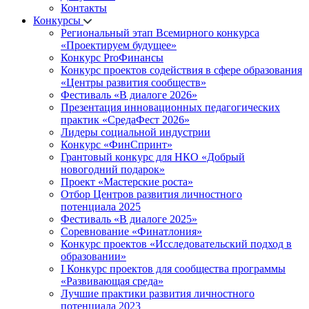
Контакты
Конкурсы
Региональный этап Всемирного конкурса
«Проектируем будущее»
Конкурс ProФинансы
Конкурс проектов содействия в сфере образования
«Центры развития сообществ»
Фестиваль «В диалоге 2026»
Презентация инновационных педагогических
практик «СредаФест 2026»
Лидеры социальной индустрии
Конкурс «ФинСпринт»
Грантовый конкурс для НКО «Добрый
новогодний подарок»
Проект «Мастерские роста»
Отбор Центров развития личностного
потенциала 2025
Фестиваль «В диалоге 2025»
Соревнование «Финатлония»
Конкурс проектов «Исследовательский подход в
образовании»
I Конкурс проектов для сообщества программы
«Развивающая среда»
Лучшие практики развития личностного
потенциала 2023