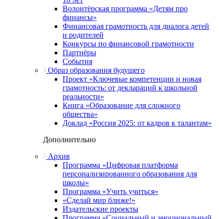
Волонтёрская программа «Детям про
финансы»
Финансовая грамотность для диалога детей
и родителей
Конкурсы по финансовой грамотности
Партнёры
События
Образ образования будущего
Проект «Ключевые компетенции и новая
грамотность: от деклараций к школьной
реальности»
Книга «Образование для сложного
общества»
Доклад «Россия 2025: от кадров к талантам»
Дополнительно
Архив
Программа «Цифровая платформа
персонализированного образования для
школы»
Программа «Учить учиться»
«Сделай мир ближе!»
Издательские проекты
Программа «Социальный и эмоциональный