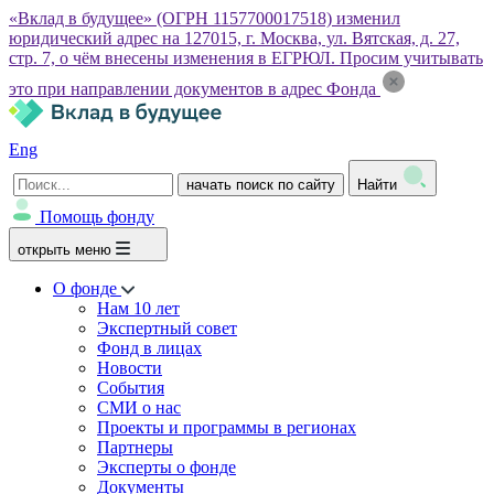
«Вклад в будущее» (ОГРН 1157700017518) изменил
юридический адрес на 127015, г. Москва, ул. Вятская, д. 27,
стр. 7, о чём внесены изменения в ЕГРЮЛ. Просим учитывать
это при направлении документов в адрес Фонда
Eng
начать поиск по сайту
Найти
Помощь фонду
открыть меню
О фонде
Нам 10 лет
Экспертный совет
Фонд в лицах
Новости
События
СМИ о нас
Проекты и программы в регионах
Партнеры
Эксперты о фонде
Документы