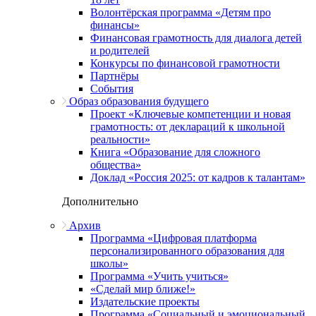
Волонтёрская программа «Детям про
финансы»
Финансовая грамотность для диалога детей
и родителей
Конкурсы по финансовой грамотности
Партнёры
События
Образ образования будущего
Проект «Ключевые компетенции и новая
грамотность: от деклараций к школьной
реальности»
Книга «Образование для сложного
общества»
Доклад «Россия 2025: от кадров к талантам»
Дополнительно
Архив
Программа «Цифровая платформа
персонализированного образования для
школы»
Программа «Учить учиться»
«Сделай мир ближе!»
Издательские проекты
Программа «Социальный и эмоциональный