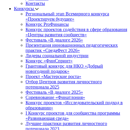
Контакты
Конкурсы
Региональный этап Всемирного конкурса
«Проектируем будущее»
Конкурс ProФинансы
Конкурс проектов содействия в сфере образования
«Центры развития сообществ»
Фестиваль «В диалоге 2026»
Презентация инновационных педагогических
практик «СредаФест 2026»
Лидеры социальной индустрии
Конкурс «ФинСпринт»
Грантовый конкурс для НКО «Добрый
новогодний подарок»
Проект «Мастерские роста»
Отбор Центров развития личностного
потенциала 2025
Фестиваль «В диалоге 2025»
Соревнование «Финатлония»
Конкурс проектов «Исследовательский подход в
образовании»
I Конкурс проектов для сообщества программы
«Развивающая среда»
Лучшие практики развития личностного
потенциала 2023