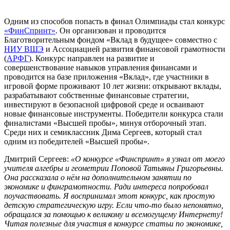
Одним из способов попасть в финал Олимпиады стал конкурс
«ФинСпринт»
. Он организован и проводится
Благотворительным фондом «Вклад в будущее» совместно с
НИУ ВШЭ
и Ассоциацией развития финансовой грамотности
(
АРФГ
). Конкурс направлен на развитие и
совершенствование навыков управления финансами и
проводится на базе приложения «Вклад», где участники в
игровой форме проживают 10 лет жизни: открывают вклады,
разрабатывают собственные финансовые стратегии,
инвестируют в безопасной цифровой среде и осваивают
новые финансовые инструменты. Победители конкурса стали
финалистами «Высшей пробы», минуя отборочный этап.
Среди них и семиклассник Дима Сергеев, который стал
одним из победителей «Высшей пробы».
Дмитрий Сергеев:
«О конкурсе «Финспринт» я узнал от моего
учителя алгебры и геометрии Поповой Татьяны Григорьевны.
Она рассказала о нём на дополнительном занятии по
экономике и финграмотности. Ради интереса попробовал
поучаствовать. Я воспринимал этот конкурс, как простую
детскую стратегическую игру. Если что-то было непонятно,
обращался за помощью к великому и всемогущему Интернету!
Читая полезные для участия в конкурсе статьи по экономике,