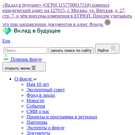
«Вклад в будущее» (ОГРН 1157700017518) изменил
юридический адрес на 127015, г. Москва, ул. Вятская, д. 27,
стр. 7, о чём внесены изменения в ЕГРЮЛ. Просим учитывать
это при направлении документов в адрес Фонда
Eng
начать поиск по сайту
Найти
Помощь фонду
открыть меню
О фонде
Нам 10 лет
Экспертный совет
Фонд в лицах
Новости
События
СМИ о нас
Проекты и программы в регионах
Партнеры
Эксперты о фонде
Документы