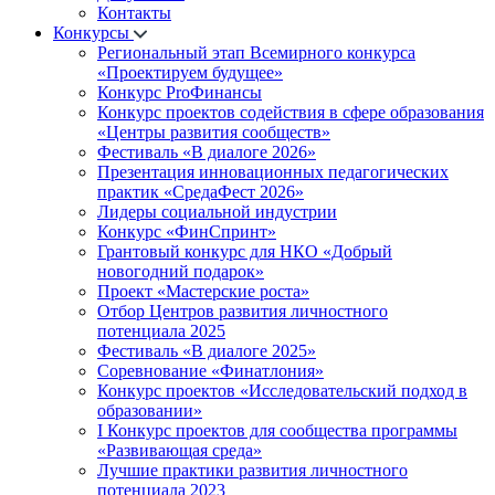
Контакты
Конкурсы
Региональный этап Всемирного конкурса
«Проектируем будущее»
Конкурс ProФинансы
Конкурс проектов содействия в сфере образования
«Центры развития сообществ»
Фестиваль «В диалоге 2026»
Презентация инновационных педагогических
практик «СредаФест 2026»
Лидеры социальной индустрии
Конкурс «ФинСпринт»
Грантовый конкурс для НКО «Добрый
новогодний подарок»
Проект «Мастерские роста»
Отбор Центров развития личностного
потенциала 2025
Фестиваль «В диалоге 2025»
Соревнование «Финатлония»
Конкурс проектов «Исследовательский подход в
образовании»
I Конкурс проектов для сообщества программы
«Развивающая среда»
Лучшие практики развития личностного
потенциала 2023