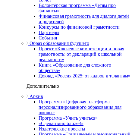
Волонтёрская программа «Детям про
финансы»
Финансовая грамотность для диалога детей
и родителей
Конкурсы по финансовой грамотности
Партнёры
События
Образ образования будущего
Проект «Ключевые компетенции и новая
грамотность: от деклараций к школьной
реальности»
Книга «Образование для сложного
общества»
Доклад «Россия 2025: от кадров к талантам»
Дополнительно
Архив
Программа «Цифровая платформа
персонализированного образования для
школы»
Программа «Учить учиться»
«Сделай мир ближе!»
Издательские проекты
Программа «Социальный и эмоциональный