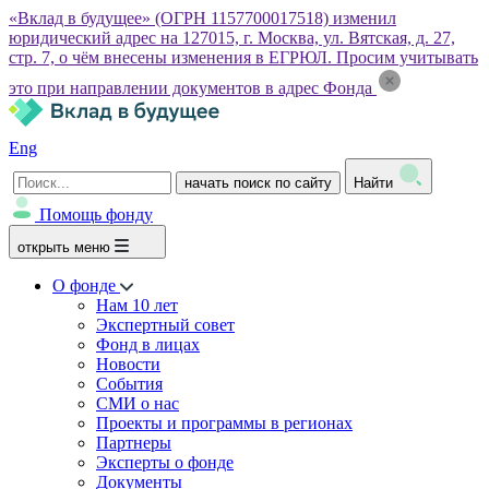
«Вклад в будущее» (ОГРН 1157700017518) изменил
юридический адрес на 127015, г. Москва, ул. Вятская, д. 27,
стр. 7, о чём внесены изменения в ЕГРЮЛ. Просим учитывать
это при направлении документов в адрес Фонда
Eng
начать поиск по сайту
Найти
Помощь фонду
открыть меню
О фонде
Нам 10 лет
Экспертный совет
Фонд в лицах
Новости
События
СМИ о нас
Проекты и программы в регионах
Партнеры
Эксперты о фонде
Документы