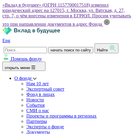
«Вклад в будущее» (ОГРН 1157700017518) изменил
юридический адрес на 127015, г. Москва, ул. Вятская, д. 27,
стр. 7, о чём внесены изменения в ЕГРЮЛ. Просим учитывать
это при направлении документов в адрес Фонда
Eng
начать поиск по сайту
Найти
Помощь фонду
открыть меню
О фонде
Нам 10 лет
Экспертный совет
Фонд в лицах
Новости
События
СМИ о нас
Проекты и программы в регионах
Партнеры
Эксперты о фонде
Документы