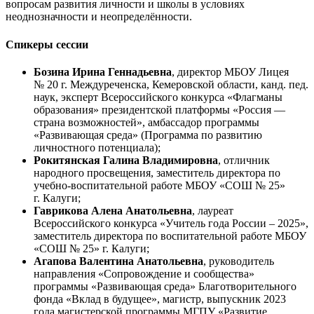
вопросам развития личности и школы в условиях
неоднозначности и неопределённости.
Спикеры сессии
Бозина Ирина Геннадьевна
, директор МБОУ Лицея
№ 20 г. Междуреченска, Кемеровской области, канд. пед.
наук, эксперт Всероссийского конкурса «Флагманы
образования» президентской платформы «Россия —
страна возможностей», амбассадор программы
«Развивающая среда» (Программа по развитию
личностного потенциала);
Рокитянская Галина Владимировна
, отличник
народного просвещения, заместитель директора по
учебно-воспитательной работе МБОУ «СОШ № 25»
г. Калуги;
Гаврикова Алена Анатольевна
, лауреат
Всероссийского конкурса «Учитель года России – 2025»,
заместитель директора по воспитательной работе МБОУ
«СОШ № 25» г. Калуги;
Агапова
Валентина Анатольевна
, руководитель
направления «Сопровождение и сообщества»
программы «Развивающая среда» Благотворительного
фонда «Вклад в будущее», магистр, выпускник 2023
года магистерской программы МГПУ «Развитие