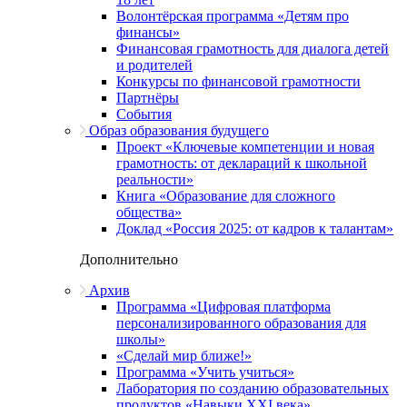
Волонтёрская программа «Детям про
финансы»
Финансовая грамотность для диалога детей
и родителей
Конкурсы по финансовой грамотности
Партнёры
События
Образ образования будущего
Проект «Ключевые компетенции и новая
грамотность: от деклараций к школьной
реальности»
Книга «Образование для сложного
общества»
Доклад «Россия 2025: от кадров к талантам»
Дополнительно
Архив
Программа «Цифровая платформа
персонализированного образования для
школы»
«Сделай мир ближе!»
Программа «Учить учиться»
Лаборатория по созданию образовательных
продуктов «Навыки XXI века»