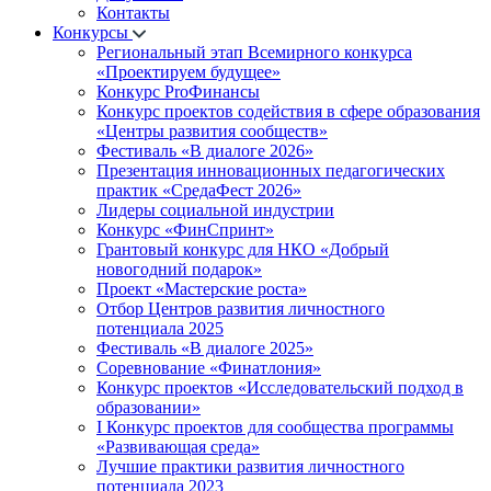
Контакты
Конкурсы
Региональный этап Всемирного конкурса
«Проектируем будущее»
Конкурс ProФинансы
Конкурс проектов содействия в сфере образования
«Центры развития сообществ»
Фестиваль «В диалоге 2026»
Презентация инновационных педагогических
практик «СредаФест 2026»
Лидеры социальной индустрии
Конкурс «ФинСпринт»
Грантовый конкурс для НКО «Добрый
новогодний подарок»
Проект «Мастерские роста»
Отбор Центров развития личностного
потенциала 2025
Фестиваль «В диалоге 2025»
Соревнование «Финатлония»
Конкурс проектов «Исследовательский подход в
образовании»
I Конкурс проектов для сообщества программы
«Развивающая среда»
Лучшие практики развития личностного
потенциала 2023