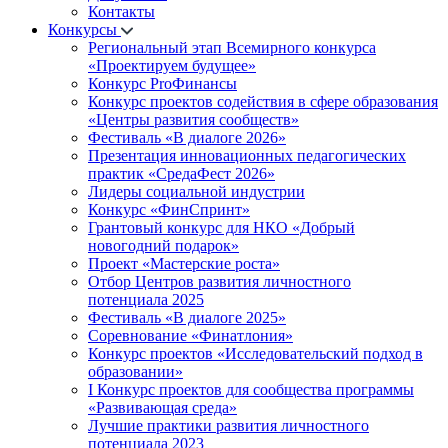
Контакты
Конкурсы
Региональный этап Всемирного конкурса
«Проектируем будущее»
Конкурс ProФинансы
Конкурс проектов содействия в сфере образования
«Центры развития сообществ»
Фестиваль «В диалоге 2026»
Презентация инновационных педагогических
практик «СредаФест 2026»
Лидеры социальной индустрии
Конкурс «ФинСпринт»
Грантовый конкурс для НКО «Добрый
новогодний подарок»
Проект «Мастерские роста»
Отбор Центров развития личностного
потенциала 2025
Фестиваль «В диалоге 2025»
Соревнование «Финатлония»
Конкурс проектов «Исследовательский подход в
образовании»
I Конкурс проектов для сообщества программы
«Развивающая среда»
Лучшие практики развития личностного
потенциала 2023