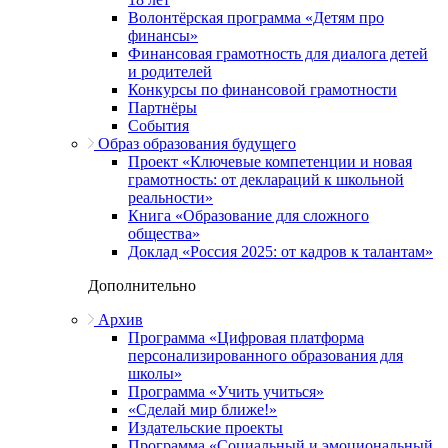
Волонтёрская программа «Детям про
финансы»
Финансовая грамотность для диалога детей
и родителей
Конкурсы по финансовой грамотности
Партнёры
События
Образ образования будущего
Проект «Ключевые компетенции и новая
грамотность: от деклараций к школьной
реальности»
Книга «Образование для сложного
общества»
Доклад «Россия 2025: от кадров к талантам»
Дополнительно
Архив
Программа «Цифровая платформа
персонализированного образования для
школы»
Программа «Учить учиться»
«Сделай мир ближе!»
Издательские проекты
Программа «Социальный и эмоциональный