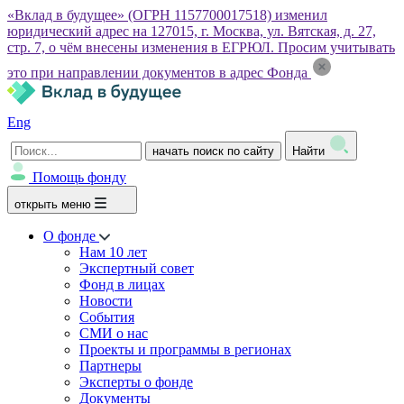
«Вклад в будущее» (ОГРН 1157700017518) изменил
юридический адрес на 127015, г. Москва, ул. Вятская, д. 27,
стр. 7, о чём внесены изменения в ЕГРЮЛ. Просим учитывать
это при направлении документов в адрес Фонда
Eng
начать поиск по сайту
Найти
Помощь фонду
открыть меню
О фонде
Нам 10 лет
Экспертный совет
Фонд в лицах
Новости
События
СМИ о нас
Проекты и программы в регионах
Партнеры
Эксперты о фонде
Документы