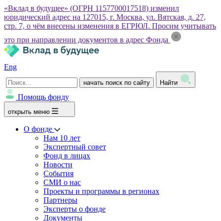
«Вклад в будущее» (ОГРН 1157700017518) изменил
юридический адрес на 127015, г. Москва, ул. Вятская, д. 27,
стр. 7, о чём внесены изменения в ЕГРЮЛ. Просим учитывать
это при направлении документов в адрес Фонда
Eng
начать поиск по сайту
Найти
Помощь фонду
открыть меню
О фонде
Нам 10 лет
Экспертный совет
Фонд в лицах
Новости
События
СМИ о нас
Проекты и программы в регионах
Партнеры
Эксперты о фонде
Документы