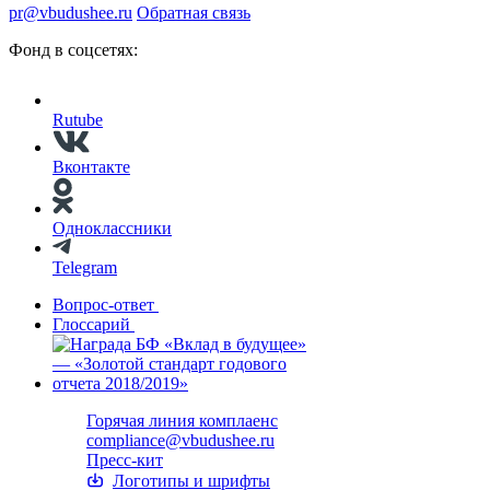
pr@vbudushee.ru
Обратная связь
Фонд в соцсетях:
Rutube
Вконтакте
Одноклассники
Telegram
Вопрос-ответ
Глоссарий
Горячая линия комплаенс
compliance@vbudushee.ru
Пресс-кит
Логотипы и шрифты