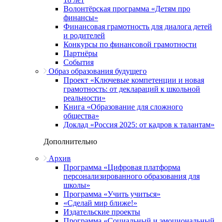
Волонтёрская программа «Детям про
финансы»
Финансовая грамотность для диалога детей
и родителей
Конкурсы по финансовой грамотности
Партнёры
События
Образ образования будущего
Проект «Ключевые компетенции и новая
грамотность: от деклараций к школьной
реальности»
Книга «Образование для сложного
общества»
Доклад «Россия 2025: от кадров к талантам»
Дополнительно
Архив
Программа «Цифровая платформа
персонализированного образования для
школы»
Программа «Учить учиться»
«Сделай мир ближе!»
Издательские проекты
Программа «Социальный и эмоциональный