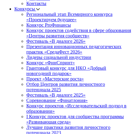
Контакты
Конкурсы
Региональный этап Всемирного конкурса
«Проектируем будущее»
Конкурс ProФинансы
Конкурс проектов содействия в сфере образования
«Центры развития сообществ»
Фестиваль «В диалоге 2026»
Презентация инновационных педагогических
практик «СредаФест 2026»
Лидеры социальной индустрии
Конкурс «ФинСпринт»
Грантовый конкурс для НКО «Добрый
новогодний подарок»
Проект «Мастерские роста»
Отбор Центров развития личностного
потенциала 2025
Фестиваль «В диалоге 2025»
Соревнование «Финатлония»
Конкурс проектов «Исследовательский подход в
образовании»
I Конкурс проектов для сообщества программы
«Развивающая среда»
Лучшие практики развития личностного
потенциала 2023