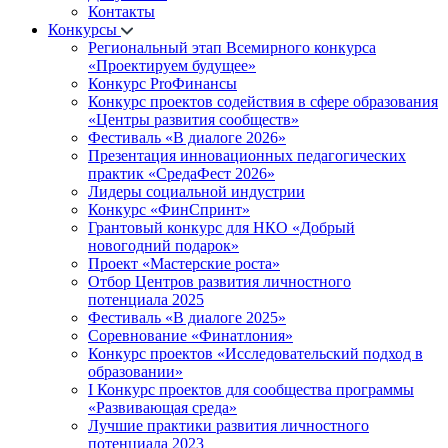
Контакты
Конкурсы
Региональный этап Всемирного конкурса
«Проектируем будущее»
Конкурс ProФинансы
Конкурс проектов содействия в сфере образования
«Центры развития сообществ»
Фестиваль «В диалоге 2026»
Презентация инновационных педагогических
практик «СредаФест 2026»
Лидеры социальной индустрии
Конкурс «ФинСпринт»
Грантовый конкурс для НКО «Добрый
новогодний подарок»
Проект «Мастерские роста»
Отбор Центров развития личностного
потенциала 2025
Фестиваль «В диалоге 2025»
Соревнование «Финатлония»
Конкурс проектов «Исследовательский подход в
образовании»
I Конкурс проектов для сообщества программы
«Развивающая среда»
Лучшие практики развития личностного
потенциала 2023