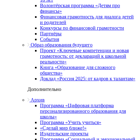
Волонтёрская программа «Детям про
финансы»
Финансовая грамотность для диалога детей
и родителей
Конкурсы по финансовой грамотности
Партнёры
События
Образ образования будущего
Проект «Ключевые компетенции и новая
грамотность: от деклараций к школьной
реальности»
Книга «Образование для сложного
общества»
Доклад «Россия 2025: от кадров к талантам»
Дополнительно
Архив
Программа «Цифровая платформа
персонализированного образования для
школы»
Программа «Учить учиться»
«Сделай мир ближе!»
Издательские проекты
Программа «Социальный и эмоциональный