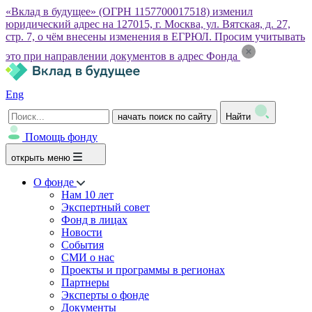
«Вклад в будущее» (ОГРН 1157700017518) изменил
юридический адрес на 127015, г. Москва, ул. Вятская, д. 27,
стр. 7, о чём внесены изменения в ЕГРЮЛ. Просим учитывать
это при направлении документов в адрес Фонда
Eng
начать поиск по сайту
Найти
Помощь фонду
открыть меню
О фонде
Нам 10 лет
Экспертный совет
Фонд в лицах
Новости
События
СМИ о нас
Проекты и программы в регионах
Партнеры
Эксперты о фонде
Документы