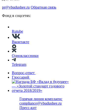
pr@vbudushee.ru
Обратная связь
Фонд в соцсетях:
Rutube
Вконтакте
Одноклассники
Telegram
Вопрос-ответ
Глоссарий
Горячая линия комплаенс
compliance@vbudushee.ru
Пресс-кит