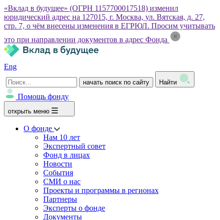
«Вклад в будущее» (ОГРН 1157700017518) изменил
юридический адрес на 127015, г. Москва, ул. Вятская, д. 27,
стр. 7, о чём внесены изменения в ЕГРЮЛ. Просим учитывать
это при направлении документов в адрес Фонда
Eng
начать поиск по сайту
Найти
Помощь фонду
открыть меню
О фонде
Нам 10 лет
Экспертный совет
Фонд в лицах
Новости
События
СМИ о нас
Проекты и программы в регионах
Партнеры
Эксперты о фонде
Документы