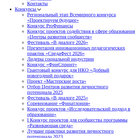
Контакты
Конкурсы
Региональный этап Всемирного конкурса
«Проектируем будущее»
Конкурс ProФинансы
Конкурс проектов содействия в сфере образования
«Центры развития сообществ»
Фестиваль «В диалоге 2026»
Презентация инновационных педагогических
практик «СредаФест 2026»
Лидеры социальной индустрии
Конкурс «ФинСпринт»
Грантовый конкурс для НКО «Добрый
новогодний подарок»
Проект «Мастерские роста»
Отбор Центров развития личностного
потенциала 2025
Фестиваль «В диалоге 2025»
Соревнование «Финатлония»
Конкурс проектов «Исследовательский подход в
образовании»
I Конкурс проектов для сообщества программы
«Развивающая среда»
Лучшие практики развития личностного
потенциала 2023