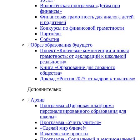
Волонтёрская программа «Детям про
финансы»
Финансовая грамотность для диалога детей
и родителей
Конкурсы по финансовой грамотности
Партнёры
События
Образ образования будущего
Проект «Ключевые компетенции и новая
грамотность: от деклараций к школьной
реальности»
Книга «Образование для сложного
общества»
Доклад «Россия 2025: от кадров к талантам»
Дополнительно
Архив
Программа «Цифровая платформа
персонализированного образования для
школы»
Программа «Учить учиться»
«Сделай мир ближе!»
Издательские проекты
Программа «Социальный и эмоциональный