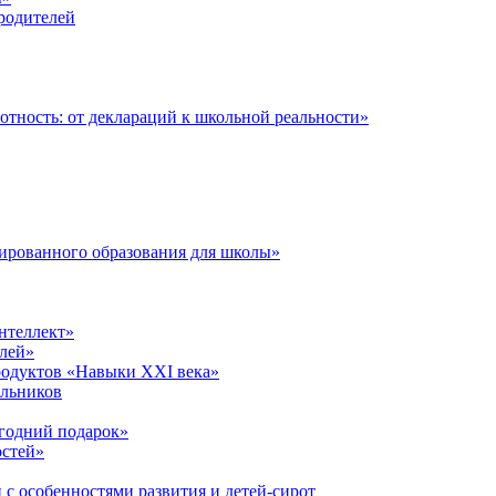
 родителей
тность: от деклараций к школьной реальности»
ированного образования для школы»
нтеллект»
лей»
родуктов «Навыки XXI века»
ольников
годний подарок»
остей»
 с особенностями развития и детей-сирот