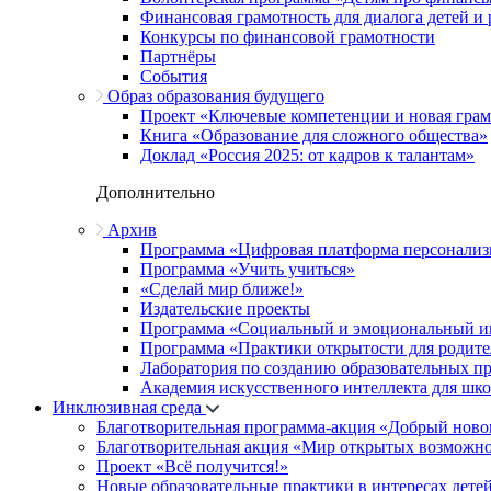
Финансовая грамотность для диалога детей и
Конкурсы по финансовой грамотности
Партнёры
События
Образ образования будущего
Проект «Ключевые компетенции и новая грамо
Книга «Образование для сложного общества»
Доклад «Россия 2025: от кадров к талантам»
Дополнительно
Архив
Программа «Цифровая платформа персонализ
Программа «Учить учиться»
«Сделай мир ближе!»
Издательские проекты
Программа «Социальный и эмоциональный и
Программа «Практики открытости для родите
Лаборатория по созданию образовательных п
Академия искусственного интеллекта для шк
Инклюзивная среда
Благотворительная программа-акция «Добрый ново
Благотворительная акция «Мир открытых возможн
Проект «Всё получится!»
Новые образовательные практики в интересах детей