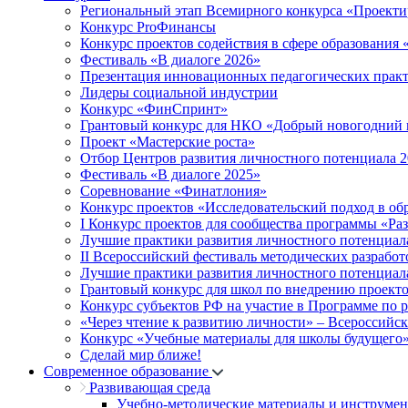
Региональный этап Всемирного конкурса «Проекти
Конкурс ProФинансы
Конкурс проектов содействия в сфере образования
Фестиваль «В диалоге 2026»
Презентация инновационных педагогических прак
Лидеры социальной индустрии
Конкурс «ФинСпринт»
Грантовый конкурс для НКО «Добрый новогодний 
Проект «Мастерские роста»
Отбор Центров развития личностного потенциала 
Фестиваль «В диалоге 2025»
Соревнование «Финатлония»
Конкурс проектов «Исследовательский подход в об
I Конкурс проектов для сообщества программы «Ра
Лучшие практики развития личностного потенциал
II Всероссийский фестиваль методических разработ
Лучшие практики развития личностного потенциал
Грантовый конкурс для школ по внедрению проект
Конкурс субъектов РФ на участие в Программе по 
«Через чтение к развитию личности» – Всероссийс
Конкурс «Учебные материалы для школы будущего
Сделай мир ближе!
Современное образование
Развивающая среда
Учебно-методические материалы и инструме