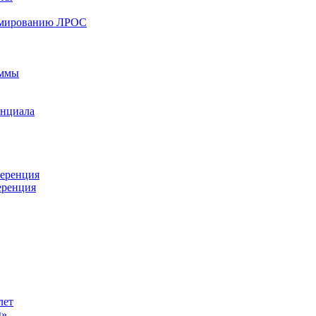
ормированию ЛРОС
аммы
енциала
ференция
еренция
лет
ы»