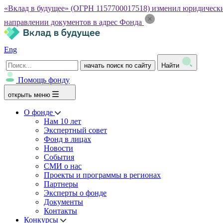
«Вклад в будущее» (ОГРН 1157700017518) изменил юридический а
направлении документов в адрес Фонда
Eng
начать поиск по сайту
Найти
Помощь фонду
открыть меню
О фонде
Нам 10 лет
Экспертный совет
Фонд в лицах
Новости
События
СМИ о нас
Проекты и программы в регионах
Партнеры
Эксперты о фонде
Документы
Контакты
Конкурсы