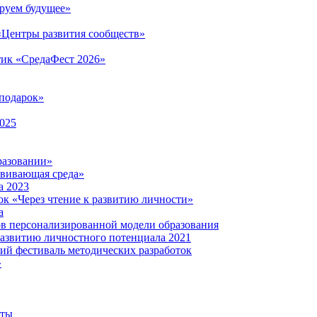
руем будущее»
 «Центры развития сообществ»
тик «СредаФест 2026»
подарок»
2025
разовании»
звивающая среда»
а 2023
ок «Через чтение к развитию личности»
а
ов персонализированной модели образования
развитию личностного потенциала 2021
кий фестиваль методических разработок
»
нты