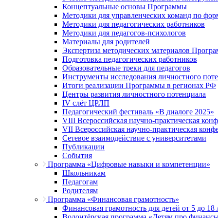
Концептуальные основы Программы
Методики для управленческих команд по ф
Методики для педагогических работников
Методики для педагогов-психологов
Материалы для родителей
Экспертиза методических материалов Прогр
Подготовка педагогических работников
Образовательные треки для педагогов
Инструменты исследования личностного пот
Итоги реализации Программы в регионах РФ
Центры развития личностного потенциала
IV слёт ЦРЛП
Педагогический фестиваль «В диалоге 2025»
VIII Всероссийская научно-практическая кон
VII Всероссийская научно-практическая конф
Сетевое взаимодействие с университетами
Публикации
События
Программа «Цифровые навыки и компетенции»
Школьникам
Педагогам
Родителям
Программа «Финансовая грамотность»
Финансовая грамотность для детей от 5 до 18 
Волонтёрская программа «Детям про финанс