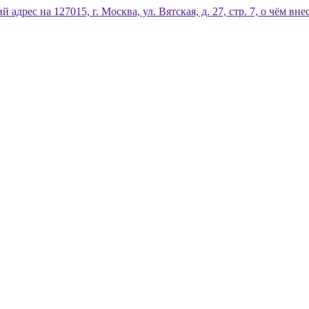
дрес на 127015, г. Москва, ул. Вятская, д. 27, стр. 7, о чём 