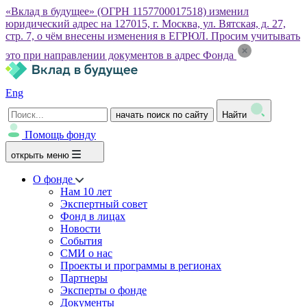
«Вклад в будущее» (ОГРН 1157700017518) изменил
юридический адрес на 127015, г. Москва, ул. Вятская, д. 27,
стр. 7, о чём внесены изменения в ЕГРЮЛ. Просим учитывать
это при направлении документов в адрес Фонда
Eng
начать поиск по сайту
Найти
Помощь фонду
открыть меню
О фонде
Нам 10 лет
Экспертный совет
Фонд в лицах
Новости
События
СМИ о нас
Проекты и программы в регионах
Партнеры
Эксперты о фонде
Документы