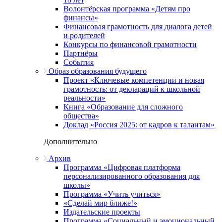
Волонтёрская программа «Детям про
финансы»
Финансовая грамотность для диалога детей
и родителей
Конкурсы по финансовой грамотности
Партнёры
События
Образ образования будущего
Проект «Ключевые компетенции и новая
грамотность: от деклараций к школьной
реальности»
Книга «Образование для сложного
общества»
Доклад «Россия 2025: от кадров к талантам»
Дополнительно
Архив
Программа «Цифровая платформа
персонализированного образования для
школы»
Программа «Учить учиться»
«Сделай мир ближе!»
Издательские проекты
Программа «Социальный и эмоциональный