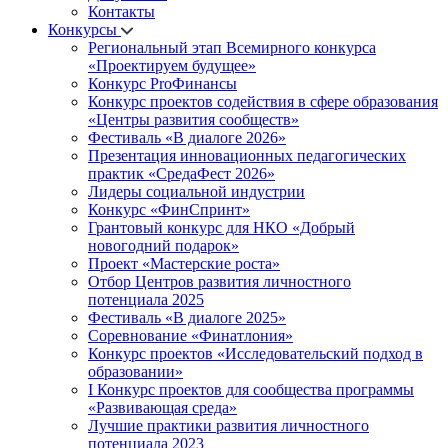
Контакты
Конкурсы
Региональный этап Всемирного конкурса
«Проектируем будущее»
Конкурс ProФинансы
Конкурс проектов содействия в сфере образования
«Центры развития сообществ»
Фестиваль «В диалоге 2026»
Презентация инновационных педагогических
практик «СредаФест 2026»
Лидеры социальной индустрии
Конкурс «ФинСпринт»
Грантовый конкурс для НКО «Добрый
новогодний подарок»
Проект «Мастерские роста»
Отбор Центров развития личностного
потенциала 2025
Фестиваль «В диалоге 2025»
Соревнование «Финатлония»
Конкурс проектов «Исследовательский подход в
образовании»
I Конкурс проектов для сообщества программы
«Развивающая среда»
Лучшие практики развития личностного
потенциала 2023