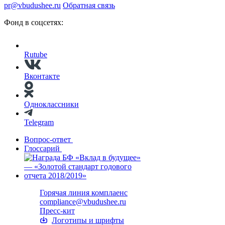
pr@vbudushee.ru
Обратная связь
Фонд в соцсетях:
Rutube
Вконтакте
Одноклассники
Telegram
Вопрос-ответ
Глоссарий
Горячая линия комплаенс
compliance@vbudushee.ru
Пресс-кит
Логотипы и шрифты