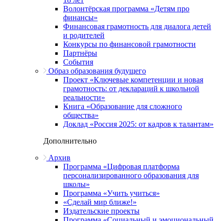
Волонтёрская программа «Детям про
финансы»
Финансовая грамотность для диалога детей
и родителей
Конкурсы по финансовой грамотности
Партнёры
События
Образ образования будущего
Проект «Ключевые компетенции и новая
грамотность: от деклараций к школьной
реальности»
Книга «Образование для сложного
общества»
Доклад «Россия 2025: от кадров к талантам»
Дополнительно
Архив
Программа «Цифровая платформа
персонализированного образования для
школы»
Программа «Учить учиться»
«Сделай мир ближе!»
Издательские проекты
Программа «Социальный и эмоциональный