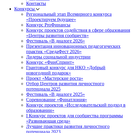
Контакты
Конкурсы
Региональный этап Всемирного конкурса
«Проектируем будущее»
Конкурс ProФинансы
Конкурс проектов содействия в сфере образования
«Центры развития сообществ»
Фестиваль «В диалоге 2026»
Презентация инновационных педагогических
практик «СредаФест 2026»
Лидеры социальной индустрии
Конкурс «ФинСпринт»
Грантовый конкурс для НКО «Добрый
новогодний подарок»
Проект «Мастерские роста»
Отбор Центров развития личностного
потенциала 2025
Фестиваль «В диалоге 2025»
Соревнование «Финатлония»
Конкурс проектов «Исследовательский подход в
образовании»
I Конкурс проектов для сообщества программы
«Развивающая среда»
Лучшие практики развития личностного
потенциала 2023