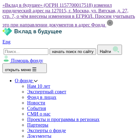
«Вклад в будущее» (ОГРН 1157700017518) изменил
юридический адрес на 127015, г. Москва, ул. Вятская, д. 27,
стр. 7, о чём внесены изменения в ЕГРЮЛ. Просим учитывать
это при направлении документов в адрес Фонда
Eng
начать поиск по сайту
Найти
Помощь фонду
открыть меню
О фонде
Нам 10 лет
Экспертный совет
Фонд в лицах
Новости
События
СМИ о нас
Проекты и программы в регионах
Партнеры
Эксперты о фонде
Документы