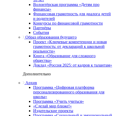
Волонтёрская программа «Детям про
финансы»
Финансовая грамотность для диалога детей
и родителей
Конкурсы по финансовой грамотности
Партнёры
События
Образ образования будущего
Проект «Ключевые компетенции и новая
грамотность: от деклараций к школьной
реальности»
Книга «Образование для сложного
общества»
Доклад «Россия 2025: от кадров к талантам»
Дополнительно
Архив
Программа «Цифровая платформа
персонализированного образования для
школы»
Программа «Учить учиться»
«Сделай мир ближе!»
Издательские проекты
Программа «Социальный и эмоциональный