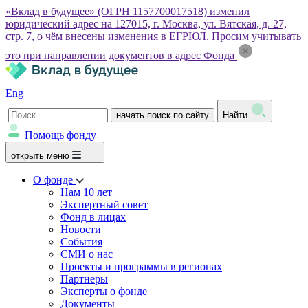
«Вклад в будущее» (ОГРН 1157700017518) изменил
юридический адрес на 127015, г. Москва, ул. Вятская, д. 27,
стр. 7, о чём внесены изменения в ЕГРЮЛ. Просим учитывать
это при направлении документов в адрес Фонда
Eng
начать поиск по сайту
Найти
Помощь фонду
открыть меню
О фонде
Нам 10 лет
Экспертный совет
Фонд в лицах
Новости
События
СМИ о нас
Проекты и программы в регионах
Партнеры
Эксперты о фонде
Документы