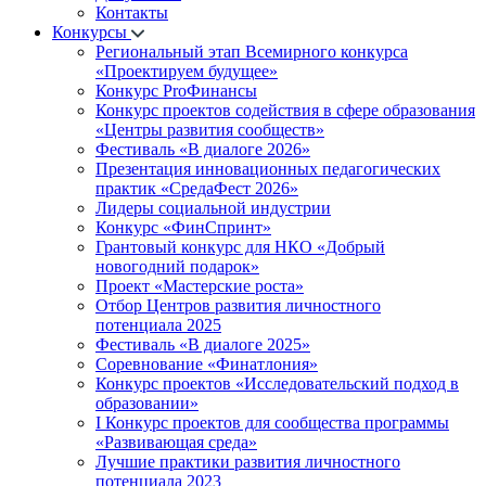
Контакты
Конкурсы
Региональный этап Всемирного конкурса
«Проектируем будущее»
Конкурс ProФинансы
Конкурс проектов содействия в сфере образования
«Центры развития сообществ»
Фестиваль «В диалоге 2026»
Презентация инновационных педагогических
практик «СредаФест 2026»
Лидеры социальной индустрии
Конкурс «ФинСпринт»
Грантовый конкурс для НКО «Добрый
новогодний подарок»
Проект «Мастерские роста»
Отбор Центров развития личностного
потенциала 2025
Фестиваль «В диалоге 2025»
Соревнование «Финатлония»
Конкурс проектов «Исследовательский подход в
образовании»
I Конкурс проектов для сообщества программы
«Развивающая среда»
Лучшие практики развития личностного
потенциала 2023