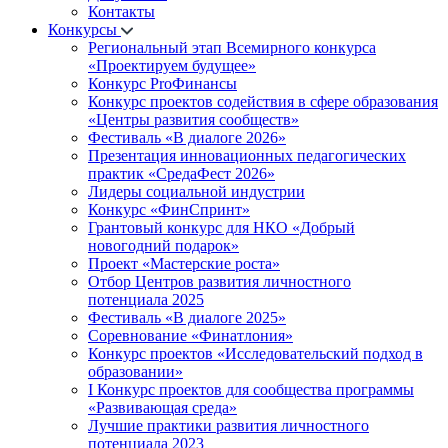
Контакты
Конкурсы
Региональный этап Всемирного конкурса
«Проектируем будущее»
Конкурс ProФинансы
Конкурс проектов содействия в сфере образования
«Центры развития сообществ»
Фестиваль «В диалоге 2026»
Презентация инновационных педагогических
практик «СредаФест 2026»
Лидеры социальной индустрии
Конкурс «ФинСпринт»
Грантовый конкурс для НКО «Добрый
новогодний подарок»
Проект «Мастерские роста»
Отбор Центров развития личностного
потенциала 2025
Фестиваль «В диалоге 2025»
Соревнование «Финатлония»
Конкурс проектов «Исследовательский подход в
образовании»
I Конкурс проектов для сообщества программы
«Развивающая среда»
Лучшие практики развития личностного
потенциала 2023