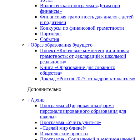
Волонтёрская программа «Детям про
финансы»
Финансовая грамотность для диалога детей
и родителей
Конкурсы по финансовой грамотности
Партнёры
События
Образ образования будущего
Проект «Ключевые компетенции и новая
грамотность: от деклараций к школьной
реальности»
Книга «Образование для сложного
общества»
Доклад «Россия 2025: от кадров к талантам»
Дополнительно
Архив
Программа «Цифровая платформа
персонализированного образования для
школы»
Программа «Учить учиться»
«Сделай мир ближе!»
Издательские проекты
Программа «Социальный и эмоциональный