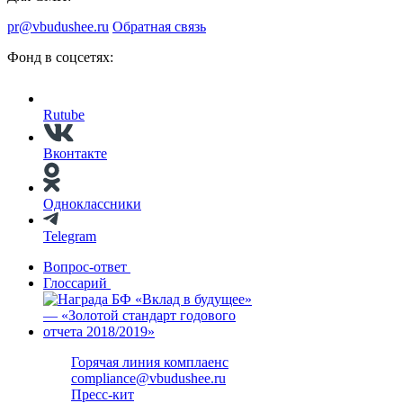
pr@vbudushee.ru
Обратная связь
Фонд в соцсетях:
Rutube
Вконтакте
Одноклассники
Telegram
Вопрос-ответ
Глоссарий
Горячая линия комплаенс
compliance@vbudushee.ru
Пресс-кит