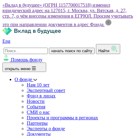
«Вклад в будущее» (ОГРН 1157700017518) изменил
юридический адрес на 127015, г. Москва, ул. Вятская, д. 27,
стр. 7, о чём внесены изменения в ЕГРЮЛ. Просим учитывать
это при направлении документов в адрес Фонда
Eng
начать поиск по сайту
Найти
Помощь фонду
открыть меню
О фонде
Нам 10 лет
Экспертный совет
Фонд в лицах
Новости
События
СМИ о нас
Проекты и программы в регионах
Партнеры
Эксперты о фонде
Документы