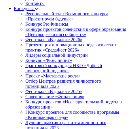
Контакты
Конкурсы
Региональный этап Всемирного конкурса
«Проектируем будущее»
Конкурс ProФинансы
Конкурс проектов содействия в сфере образования
«Центры развития сообществ»
Фестиваль «В диалоге 2026»
Презентация инновационных педагогических
практик «СредаФест 2026»
Лидеры социальной индустрии
Конкурс «ФинСпринт»
Грантовый конкурс для НКО «Добрый
новогодний подарок»
Проект «Мастерские роста»
Отбор Центров развития личностного
потенциала 2025
Фестиваль «В диалоге 2025»
Соревнование «Финатлония»
Конкурс проектов «Исследовательский подход в
образовании»
I Конкурс проектов для сообщества программы
«Развивающая среда»
Лучшие практики развития личностного
потенциала 2023