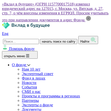
«Вклад в будущее» (ОГРН 1157700017518) изменил
юридический адрес на 127015, г. Москва, ул. Вятская, д. 27,
стр. 7, о чём внесены изменения в ЕГРЮЛ. Просим учитывать
это при направлении документов в адрес Фонда
Eng
начать поиск по сайту
Найти
Помощь фонду
открыть меню
О фонде
Нам 10 лет
Экспертный совет
Фонд в лицах
Новости
События
СМИ о нас
Проекты и программы в регионах
Партнеры
Эксперты о фонде
Документы