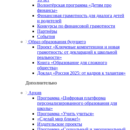
Волонтёрская программа «Детям про
финансы»
Финансовая грамотность для диалога детей
и родителей
Конкурсы по финансовой грамотности
Партнёры
События
Образ образования будущего
Проект «Ключевые компетенции и новая
грамотность: от деклараций к школьной
реальности»
Книга «Образование для сложного
общества»
Доклад «Россия 2025: от кадров к талантам»
Дополнительно
Архив
Программа «Цифровая платформа
персонализированного образования для
школы»
Программа «Учить учиться»
«Сделай мир ближе!»
Издательские проекты
Программа «Социальный и эмоциональный