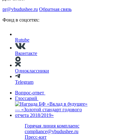
pr@vbudushee.ru
Обратная связь
Фонд в соцсетях:
Rutube
Вконтакте
Одноклассники
Telegram
Вопрос-ответ
Глоссарий
Горячая линия комплаенс
compliance@vbudushee.ru
Пресс-кит