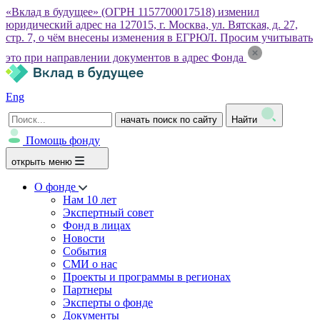
«Вклад в будущее» (ОГРН 1157700017518) изменил
юридический адрес на 127015, г. Москва, ул. Вятская, д. 27,
стр. 7, о чём внесены изменения в ЕГРЮЛ. Просим учитывать
это при направлении документов в адрес Фонда
Eng
начать поиск по сайту
Найти
Помощь фонду
открыть меню
О фонде
Нам 10 лет
Экспертный совет
Фонд в лицах
Новости
События
СМИ о нас
Проекты и программы в регионах
Партнеры
Эксперты о фонде
Документы