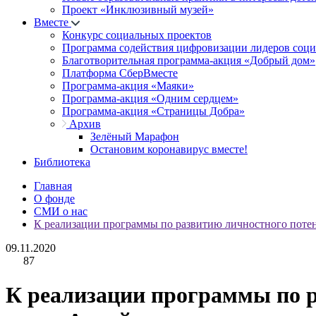
Проект «Инклюзивный музей»
Вместе
Конкурс социальных проектов
Программа содействия цифровизации лидеров соц
Благотворительная программа-акция «Добрый дом»
Платформа СберВместе
Программа-акция «Маяки»
Программа-акция «Одним сердцем»
Программа-акция «Страницы Добра»
Архив
Зелёный Марафон
Остановим коронавирус вместе!
Библиотека
Главная
О фонде
СМИ о нас
К реализации программы по развитию личностного потен
09.11.2020
87
К реализации программы по р