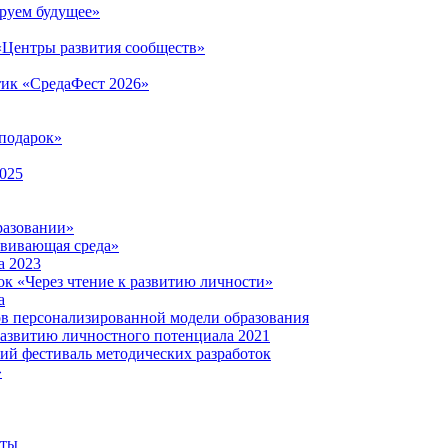
руем будущее»
 «Центры развития сообществ»
тик «СредаФест 2026»
подарок»
2025
разовании»
звивающая среда»
а 2023
ок «Через чтение к развитию личности»
а
ов персонализированной модели образования
развитию личностного потенциала 2021
кий фестиваль методических разработок
»
нты