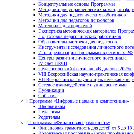
Концептуальные основы Программы
Методики для управленческих команд по ф
Методики для педагогических работников
Методики для педагогов-психологов
Материалы для родителей
Экспертиза методических материалов Прогр
Подготовка педагогических работников
Образовательные треки для педагогов
Инструменты исследования личностного пот
Итоги реализации Программы в регионах РФ
Центры развития личностного потенциала
IV слёт ЦРЛП
Педагогический фестиваль «В диалоге 2025»
VIII Всероссийская научно-практическая кон
VII Всероссийская научно-практическая конф
Сетевое взаимодействие с университетами
Публикации
События
Программа «Цифровые навыки и компетенции»
Школьникам
Педагогам
Родителям
Программа «Финансовая грамотность»
Финансовая грамотность для детей от 5 до 18 
Волонтёрская программа «Детям про финанс