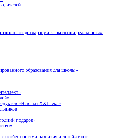
 родителей
тность: от деклараций к школьной реальности»
ированного образования для школы»
нтеллект»
лей»
родуктов «Навыки XXI века»
ольников
годний подарок»
остей»
 с особенностями развития и детей-сирот