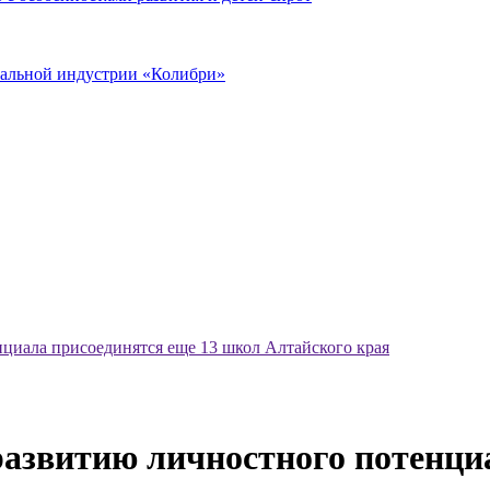
иальной индустрии «Колибри»
циала присоединятся еще 13 школ Алтайского края
азвитию личностного потенциа