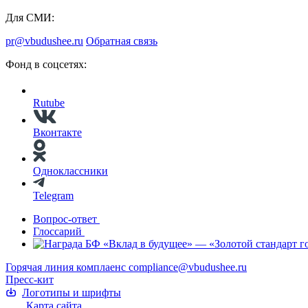
Для СМИ:
pr@vbudushee.ru
Обратная связь
Фонд в соцсетях:
Rutube
Вконтакте
Одноклассники
Telegram
Вопрос-ответ
Глоссарий
Горячая линия комплаенс
compliance@vbudushee.ru
Пресс-кит
Логотипы и шрифты
Карта сайта