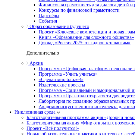
Финансовая грамотность для диалога детей и
Конкурсы по финансовой грамотности
Партнёры
События
Образ образования будущего
Проект «Ключевые компетенции и новая грамо
Книга «Образование для сложного общества»
Доклад «Россия 2025: от кадров к талантам»
Дополнительно
Архив
Программа «Цифровая платформа персонализ
Программа «Учить учиться»
«Сделай мир ближе!»
Издательские проекты
Программа «Социальный и эмоциональный и
Программа «Практики открытости для родите
Лаборатория по созданию образовательных п
Академия искусственного интеллекта для шк
Инклюзивная среда
Благотворительная программа-акция «Добрый ново
Благотворительная акция «Мир открытых возможн
Проект «Всё получится!»
Новые образовательные практики в интересах детей