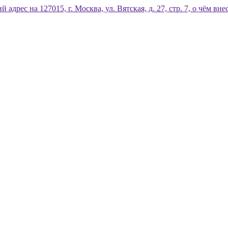
дрес на 127015, г. Москва, ул. Вятская, д. 27, стр. 7, о чём 