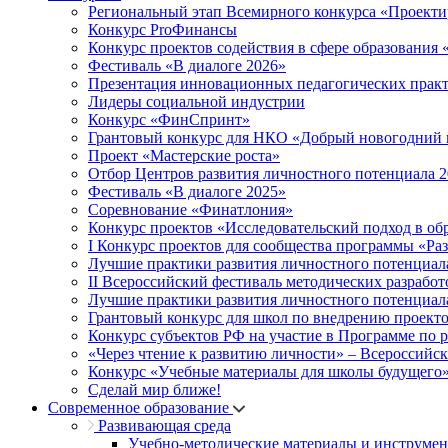
Региональный этап Всемирного конкурса «Проекти
Конкурс ProФинансы
Конкурс проектов содействия в сфере образования
Фестиваль «В диалоге 2026»
Презентация инновационных педагогических прак
Лидеры социальной индустрии
Конкурс «ФинСпринт»
Грантовый конкурс для НКО «Добрый новогодний 
Проект «Мастерские роста»
Отбор Центров развития личностного потенциала 
Фестиваль «В диалоге 2025»
Соревнование «Финатлония»
Конкурс проектов «Исследовательский подход в об
I Конкурс проектов для сообщества программы «Ра
Лучшие практики развития личностного потенциал
II Всероссийский фестиваль методических разработ
Лучшие практики развития личностного потенциал
Грантовый конкурс для школ по внедрению проект
Конкурс субъектов РФ на участие в Программе по 
«Через чтение к развитию личности» – Всероссийс
Конкурс «Учебные материалы для школы будущего
Сделай мир ближе!
Современное образование
Развивающая среда
Учебно-методические материалы и инструме