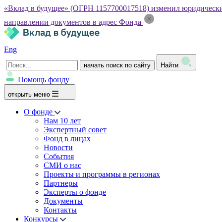
«Вклад в будущее» (ОГРН 1157700017518) изменил юридический а
направлении документов в адрес Фонда
Eng
начать поиск по сайту
Найти
Помощь фонду
открыть меню
О фонде
Нам 10 лет
Экспертный совет
Фонд в лицах
Новости
События
СМИ о нас
Проекты и программы в регионах
Партнеры
Эксперты о фонде
Документы
Контакты
Конкурсы