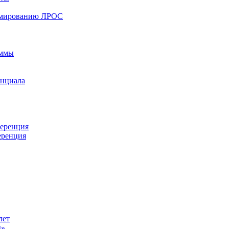
ормированию ЛРОС
аммы
енциала
ференция
еренция
лет
ы»