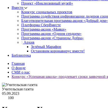
Проект «Инклюзивный музей»
Вместе
Конкурс социальных проектов
Программа содействия цифровизации лидеров соц
Благотворительная программа-акция «Добрый дом»
Платформа СберВместе
Программа-акция «Маяки»
Программа-акция «Одним сердцем»
Программа-акция «Страницы Добра»
Архив
Зелёный Марафон
Остановим коронавирус вместе!
Библиотека
Главная
О фонде
СМИ о нас
Конкурс «Успешная школа» продлевает сроки заявочной 
Учительская газета
05.09.2023
100