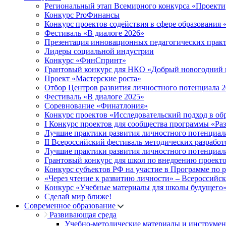
Региональный этап Всемирного конкурса «Проекти
Конкурс ProФинансы
Конкурс проектов содействия в сфере образования
Фестиваль «В диалоге 2026»
Презентация инновационных педагогических прак
Лидеры социальной индустрии
Конкурс «ФинСпринт»
Грантовый конкурс для НКО «Добрый новогодний 
Проект «Мастерские роста»
Отбор Центров развития личностного потенциала 
Фестиваль «В диалоге 2025»
Соревнование «Финатлония»
Конкурс проектов «Исследовательский подход в об
I Конкурс проектов для сообщества программы «Ра
Лучшие практики развития личностного потенциал
II Всероссийский фестиваль методических разработ
Лучшие практики развития личностного потенциал
Грантовый конкурс для школ по внедрению проект
Конкурс субъектов РФ на участие в Программе по 
«Через чтение к развитию личности» – Всероссийс
Конкурс «Учебные материалы для школы будущего
Сделай мир ближе!
Современное образование
Развивающая среда
Учебно-методические материалы и инструме