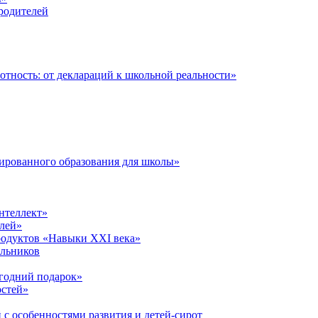
 родителей
тность: от деклараций к школьной реальности»
ированного образования для школы»
нтеллект»
лей»
родуктов «Навыки XXI века»
ольников
годний подарок»
остей»
 с особенностями развития и детей-сирот