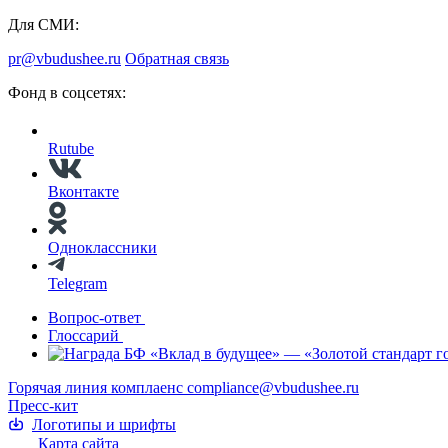
Для СМИ:
pr@vbudushee.ru
Обратная связь
Фонд в соцсетях:
Rutube
Вконтакте
Одноклассники
Telegram
Вопрос-ответ
Глоссарий
Горячая линия комплаенс
compliance@vbudushee.ru
Пресс-кит
Логотипы и шрифты
Карта сайта