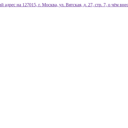
дрес на 127015, г. Москва, ул. Вятская, д. 27, стр. 7, о чём 