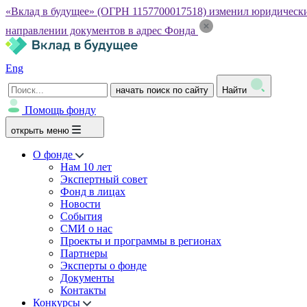
«Вклад в будущее» (ОГРН 1157700017518) изменил юридический а
направлении документов в адрес Фонда
Eng
начать поиск по сайту
Найти
Помощь фонду
открыть меню
О фонде
Нам 10 лет
Экспертный совет
Фонд в лицах
Новости
События
СМИ о нас
Проекты и программы в регионах
Партнеры
Эксперты о фонде
Документы
Контакты
Конкурсы