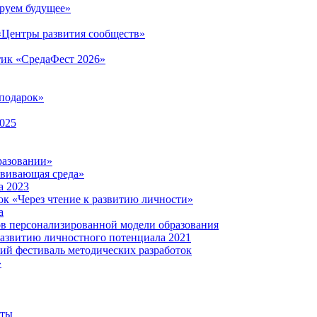
руем будущее»
 «Центры развития сообществ»
тик «СредаФест 2026»
подарок»
2025
разовании»
звивающая среда»
а 2023
ок «Через чтение к развитию личности»
а
ов персонализированной модели образования
развитию личностного потенциала 2021
кий фестиваль методических разработок
»
нты