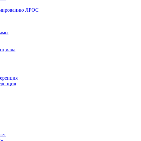
ормированию ЛРОС
аммы
енциала
ференция
еренция
лет
ы»