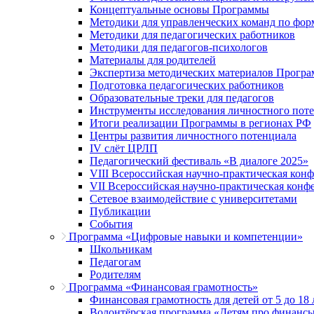
Концептуальные основы Программы
Методики для управленческих команд по ф
Методики для педагогических работников
Методики для педагогов-психологов
Материалы для родителей
Экспертиза методических материалов Прогр
Подготовка педагогических работников
Образовательные треки для педагогов
Инструменты исследования личностного пот
Итоги реализации Программы в регионах РФ
Центры развития личностного потенциала
IV слёт ЦРЛП
Педагогический фестиваль «В диалоге 2025»
VIII Всероссийская научно-практическая кон
VII Всероссийская научно-практическая конф
Сетевое взаимодействие с университетами
Публикации
События
Программа «Цифровые навыки и компетенции»
Школьникам
Педагогам
Родителям
Программа «Финансовая грамотность»
Финансовая грамотность для детей от 5 до 18 
Волонтёрская программа «Детям про финанс