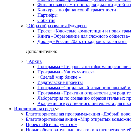
Финансовая грамотность для диалога детей и
Конкурсы по финансовой грамотности
Партнёры
События
Образ образования будущего
Проект «Ключевые компетенции и новая грамо
Книга «Образование для сложного общества»
Доклад «Россия 2025: от кадров к талантам»
Дополнительно
Архив
Программа «Цифровая платформа персонализ
Программа «Учить учиться»
«Сделай мир ближе!»
Издательские проекты
Программа «Социальный и эмоциональный и
Программа «Практики открытости для родите
Лаборатория по созданию образовательных п
Академия искусственного интеллекта для шк
Инклюзивная среда
Благотворительная программа-акция «Добрый ново
Благотворительная акция «Мир открытых возможн
Проект «Всё получится!»
Новые образовательные практики в интересах детей