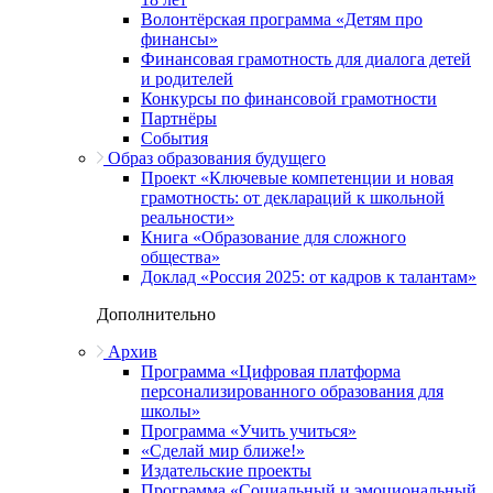
Волонтёрская программа «Детям про
финансы»
Финансовая грамотность для диалога детей
и родителей
Конкурсы по финансовой грамотности
Партнёры
События
Образ образования будущего
Проект «Ключевые компетенции и новая
грамотность: от деклараций к школьной
реальности»
Книга «Образование для сложного
общества»
Доклад «Россия 2025: от кадров к талантам»
Дополнительно
Архив
Программа «Цифровая платформа
персонализированного образования для
школы»
Программа «Учить учиться»
«Сделай мир ближе!»
Издательские проекты
Программа «Социальный и эмоциональный