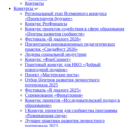
Контакты
Конкурсы
Региональный этап Всемирного конкурса
«Проектируем будущее»
Конкурс ProФинансы
Конкурс проектов содействия в сфере образования
«Центры развития сообществ»
Фестиваль «В диалоге 2026»
Презентация инновационных педагогических
практик «СредаФест 2026»
Лидеры социальной индустрии
Конкурс «ФинСпринт»
Грантовый конкурс для НКО «Добрый
новогодний подарок»
Проект «Мастерские роста»
Отбор Центров развития личностного
потенциала 2025
Фестиваль «В диалоге 2025»
Соревнование «Финатлония»
Конкурс проектов «Исследовательский подход в
образовании»
I Конкурс проектов для сообщества программы
«Развивающая среда»
Лучшие практики развития личностного
потенциала 2023