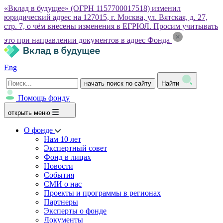
«Вклад в будущее» (ОГРН 1157700017518) изменил
юридический адрес на 127015, г. Москва, ул. Вятская, д. 27,
стр. 7, о чём внесены изменения в ЕГРЮЛ. Просим учитывать
это при направлении документов в адрес Фонда
Eng
начать поиск по сайту
Найти
Помощь фонду
открыть меню
О фонде
Нам 10 лет
Экспертный совет
Фонд в лицах
Новости
События
СМИ о нас
Проекты и программы в регионах
Партнеры
Эксперты о фонде
Документы