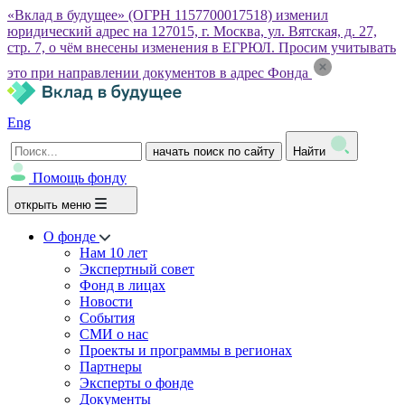
«Вклад в будущее» (ОГРН 1157700017518) изменил
юридический адрес на 127015, г. Москва, ул. Вятская, д. 27,
стр. 7, о чём внесены изменения в ЕГРЮЛ. Просим учитывать
это при направлении документов в адрес Фонда
Eng
начать поиск по сайту
Найти
Помощь фонду
открыть меню
О фонде
Нам 10 лет
Экспертный совет
Фонд в лицах
Новости
События
СМИ о нас
Проекты и программы в регионах
Партнеры
Эксперты о фонде
Документы