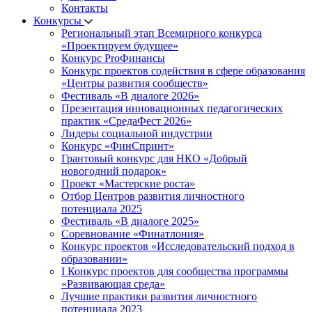
Контакты
Конкурсы
Региональный этап Всемирного конкурса
«Проектируем будущее»
Конкурс ProФинансы
Конкурс проектов содействия в сфере образования
«Центры развития сообществ»
Фестиваль «В диалоге 2026»
Презентация инновационных педагогических
практик «СредаФест 2026»
Лидеры социальной индустрии
Конкурс «ФинСпринт»
Грантовый конкурс для НКО «Добрый
новогодний подарок»
Проект «Мастерские роста»
Отбор Центров развития личностного
потенциала 2025
Фестиваль «В диалоге 2025»
Соревнование «Финатлония»
Конкурс проектов «Исследовательский подход в
образовании»
I Конкурс проектов для сообщества программы
«Развивающая среда»
Лучшие практики развития личностного
потенциала 2023