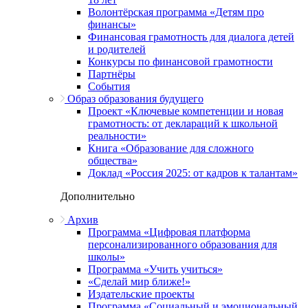
Волонтёрская программа «Детям про
финансы»
Финансовая грамотность для диалога детей
и родителей
Конкурсы по финансовой грамотности
Партнёры
События
Образ образования будущего
Проект «Ключевые компетенции и новая
грамотность: от деклараций к школьной
реальности»
Книга «Образование для сложного
общества»
Доклад «Россия 2025: от кадров к талантам»
Дополнительно
Архив
Программа «Цифровая платформа
персонализированного образования для
школы»
Программа «Учить учиться»
«Сделай мир ближе!»
Издательские проекты
Программа «Социальный и эмоциональный