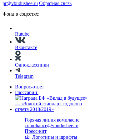
pr@vbudushee.ru
Обратная связь
Фонд в соцсетях:
Rutube
Вконтакте
Одноклассники
Telegram
Вопрос-ответ
Глоссарий
Горячая линия комплаенс
compliance@vbudushee.ru
Пресс-кит
Логотипы и шрифты