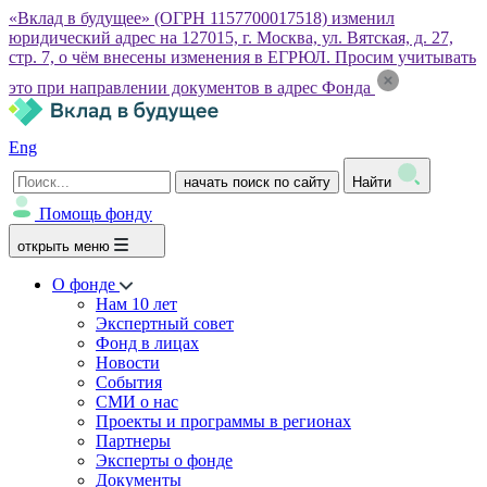
«Вклад в будущее» (ОГРН 1157700017518) изменил
юридический адрес на 127015, г. Москва, ул. Вятская, д. 27,
стр. 7, о чём внесены изменения в ЕГРЮЛ. Просим учитывать
это при направлении документов в адрес Фонда
Eng
начать поиск по сайту
Найти
Помощь фонду
открыть меню
О фонде
Нам 10 лет
Экспертный совет
Фонд в лицах
Новости
События
СМИ о нас
Проекты и программы в регионах
Партнеры
Эксперты о фонде
Документы