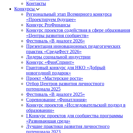
Контакты
Конкурсы
Региональный этап Всемирного конкурса
«Проектируем будущее»
Конкурс ProФинансы
Конкурс проектов содействия в сфере образования
«Центры развития сообществ»
Фестиваль «В диалоге 2026»
Презентация инновационных педагогических
практик «СредаФест 2026»
Лидеры социальной индустрии
Конкурс «ФинСпринт»
Грантовый конкурс для НКО «Добрый
новогодний подарок»
Проект «Мастерские роста»
Отбор Центров развития личностного
потенциала 2025
Фестиваль «В диалоге 2025»
Соревнование «Финатлония»
Конкурс проектов «Исследовательский подход в
образовании»
I Конкурс проектов для сообщества программы
«Развивающая среда»
Лучшие практики развития личностного
потенциала 2023