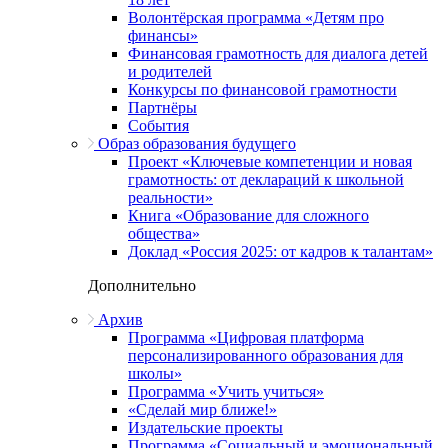
Волонтёрская программа «Детям про
финансы»
Финансовая грамотность для диалога детей
и родителей
Конкурсы по финансовой грамотности
Партнёры
События
Образ образования будущего
Проект «Ключевые компетенции и новая
грамотность: от деклараций к школьной
реальности»
Книга «Образование для сложного
общества»
Доклад «Россия 2025: от кадров к талантам»
Дополнительно
Архив
Программа «Цифровая платформа
персонализированного образования для
школы»
Программа «Учить учиться»
«Сделай мир ближе!»
Издательские проекты
Программа «Социальный и эмоциональный