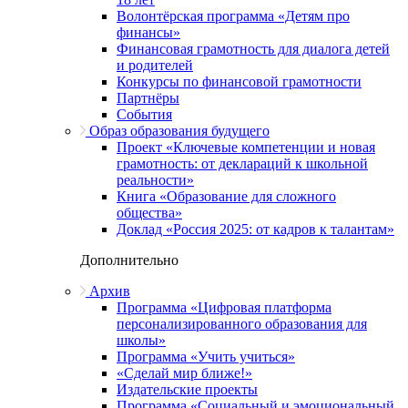
Волонтёрская программа «Детям про
финансы»
Финансовая грамотность для диалога детей
и родителей
Конкурсы по финансовой грамотности
Партнёры
События
Образ образования будущего
Проект «Ключевые компетенции и новая
грамотность: от деклараций к школьной
реальности»
Книга «Образование для сложного
общества»
Доклад «Россия 2025: от кадров к талантам»
Дополнительно
Архив
Программа «Цифровая платформа
персонализированного образования для
школы»
Программа «Учить учиться»
«Сделай мир ближе!»
Издательские проекты
Программа «Социальный и эмоциональный