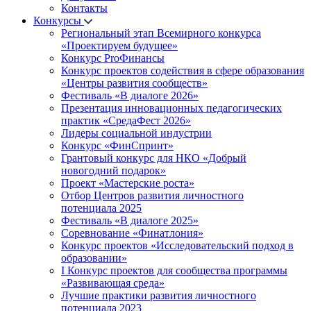
Контакты
Конкурсы
Региональный этап Всемирного конкурса
«Проектируем будущее»
Конкурс ProФинансы
Конкурс проектов содействия в сфере образования
«Центры развития сообществ»
Фестиваль «В диалоге 2026»
Презентация инновационных педагогических
практик «СредаФест 2026»
Лидеры социальной индустрии
Конкурс «ФинСпринт»
Грантовый конкурс для НКО «Добрый
новогодний подарок»
Проект «Мастерские роста»
Отбор Центров развития личностного
потенциала 2025
Фестиваль «В диалоге 2025»
Соревнование «Финатлония»
Конкурс проектов «Исследовательский подход в
образовании»
I Конкурс проектов для сообщества программы
«Развивающая среда»
Лучшие практики развития личностного
потенциала 2023