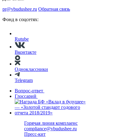
pr@vbudushee.ru
Обратная связь
Фонд в соцсетях:
Rutube
Вконтакте
Одноклассники
Telegram
Вопрос-ответ
Глоссарий
Горячая линия комплаенс
compliance@vbudushee.ru
Пресс-кит