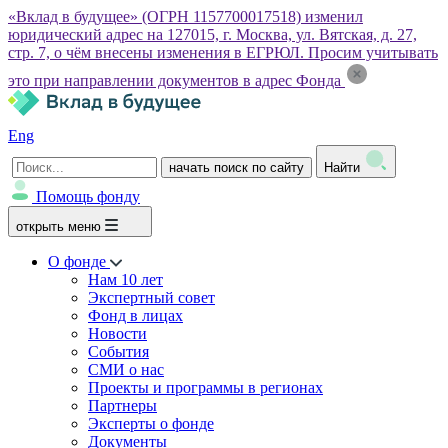
«Вклад в будущее» (ОГРН 1157700017518) изменил
юридический адрес на 127015, г. Москва, ул. Вятская, д. 27,
стр. 7, о чём внесены изменения в ЕГРЮЛ. Просим учитывать
это при направлении документов в адрес Фонда
Eng
начать поиск по сайту
Найти
Помощь фонду
открыть меню
О фонде
Нам 10 лет
Экспертный совет
Фонд в лицах
Новости
События
СМИ о нас
Проекты и программы в регионах
Партнеры
Эксперты о фонде
Документы