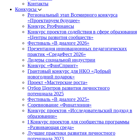
Контакты
Конкурсы
Региональный этап Всемирного конкурса
«Проектируем будущее»
Конкурс ProФинансы
Конкурс проектов содействия в сфере образования
«Центры развития сообществ»
Фестиваль «В диалоге 2026»
Презентация инновационных педагогических
практик «СредаФест 2026»
Лидеры социальной индустрии
Конкурс «ФинСпринт»
Грантовый конкурс для НКО «Добрый
новогодний подарок»
Проект «Мастерские роста»
Отбор Центров развития личностного
потенциала 2025
Фестиваль «В диалоге 2025»
Соревнование «Финатлония»
Конкурс проектов «Исследовательский подход в
образовании»
I Конкурс проектов для сообщества программы
«Развивающая среда»
Лучшие практики развития личностного
потенциала 2023