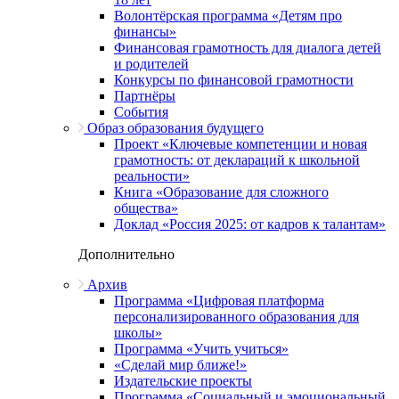
Волонтёрская программа «Детям про
финансы»
Финансовая грамотность для диалога детей
и родителей
Конкурсы по финансовой грамотности
Партнёры
События
Образ образования будущего
Проект «Ключевые компетенции и новая
грамотность: от деклараций к школьной
реальности»
Книга «Образование для сложного
общества»
Доклад «Россия 2025: от кадров к талантам»
Дополнительно
Архив
Программа «Цифровая платформа
персонализированного образования для
школы»
Программа «Учить учиться»
«Сделай мир ближе!»
Издательские проекты
Программа «Социальный и эмоциональный