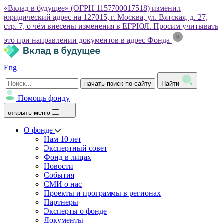
«Вклад в будущее» (ОГРН 1157700017518) изменил
юридический адрес на 127015, г. Москва, ул. Вятская, д. 27,
стр. 7, о чём внесены изменения в ЕГРЮЛ. Просим учитывать
это при направлении документов в адрес Фонда
Eng
начать поиск по сайту
Найти
Помощь фонду
открыть меню
О фонде
Нам 10 лет
Экспертный совет
Фонд в лицах
Новости
События
СМИ о нас
Проекты и программы в регионах
Партнеры
Эксперты о фонде
Документы