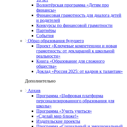
Волонтёрская программа «Детям про
финансы»
Финансовая грамотность для диалога детей
и родителей
Конкурсы по финансовой грамотности
Партнёры
События
Образ образования будущего
Проект «Ключевые компетенции и новая
грамотность: от деклараций к школьной
реальности»
Книга «Образование для сложного
общества»
Доклад «Россия 2025: от кадров к талантам»
Дополнительно
Архив
Программа «Цифровая платформа
персонализированного образования для
школы»
Программа «Учить учиться»
«Сделай мир ближе!»
Издательские проекты
Программа «Социальный и эмоциональный