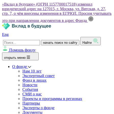
«Вклад в будущее» (ОГРН 1157700017518) изменил
юридический адрес на 127015, г. Москва, ул. Вятская, д. 27,
стр. 7, о чём внесены изменения в ЕГРЮЛ. Просим учитывать
это при направлении документов в адрес Фонда
Eng
начать поиск по сайту
Найти
Помощь фонду
открыть меню
О фонде
Нам 10 лет
Экспертный совет
Фонд в лицах
Новости
События
СМИ о нас
Проекты и программы в регионах
Партнеры
Эксперты о фонде
Документы