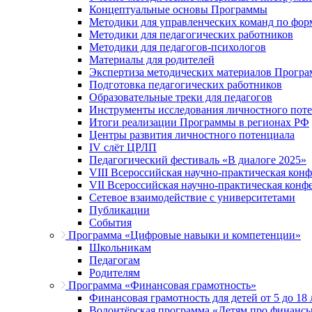
Концептуальные основы Программы
Методики для управленческих команд по ф
Методики для педагогических работников
Методики для педагогов-психологов
Материалы для родителей
Экспертиза методических материалов Прогр
Подготовка педагогических работников
Образовательные треки для педагогов
Инструменты исследования личностного пот
Итоги реализации Программы в регионах РФ
Центры развития личностного потенциала
IV слёт ЦРЛП
Педагогический фестиваль «В диалоге 2025»
VIII Всероссийская научно-практическая кон
VII Всероссийская научно-практическая конф
Сетевое взаимодействие с университетами
Публикации
События
Программа «Цифровые навыки и компетенции»
Школьникам
Педагогам
Родителям
Программа «Финансовая грамотность»
Финансовая грамотность для детей от 5 до 18 
Волонтёрская программа «Детям про финанс