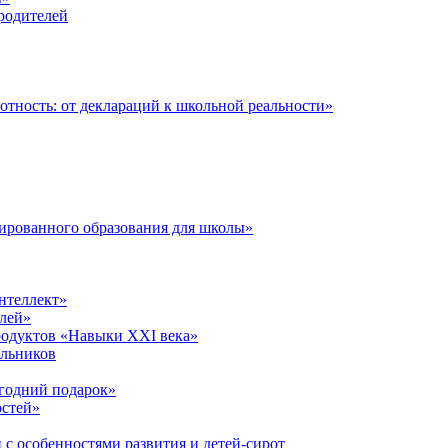
 родителей
тность: от деклараций к школьной реальности»
ированного образования для школы»
нтеллект»
лей»
родуктов «Навыки XXI века»
ольников
годний подарок»
остей»
 с особенностями развития и детей-сирот