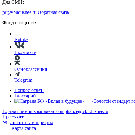
Для СМИ:
pr@vbudushee.ru
Обратная связь
Фонд в соцсетях:
Rutube
Вконтакте
Одноклассники
Telegram
Вопрос-ответ
Глоссарий
Горячая линия комплаенс
compliance@vbudushee.ru
Пресс-кит
Логотипы и шрифты
Карта сайта