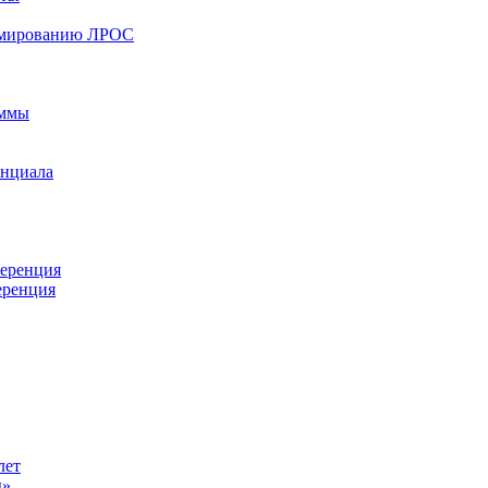
ормированию ЛРОС
аммы
енциала
ференция
еренция
лет
ы»