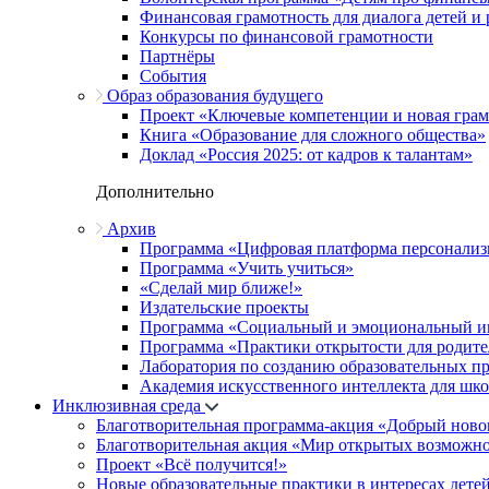
Финансовая грамотность для диалога детей и
Конкурсы по финансовой грамотности
Партнёры
События
Образ образования будущего
Проект «Ключевые компетенции и новая грамо
Книга «Образование для сложного общества»
Доклад «Россия 2025: от кадров к талантам»
Дополнительно
Архив
Программа «Цифровая платформа персонализ
Программа «Учить учиться»
«Сделай мир ближе!»
Издательские проекты
Программа «Социальный и эмоциональный и
Программа «Практики открытости для родите
Лаборатория по созданию образовательных п
Академия искусственного интеллекта для шк
Инклюзивная среда
Благотворительная программа-акция «Добрый ново
Благотворительная акция «Мир открытых возможн
Проект «Всё получится!»
Новые образовательные практики в интересах детей