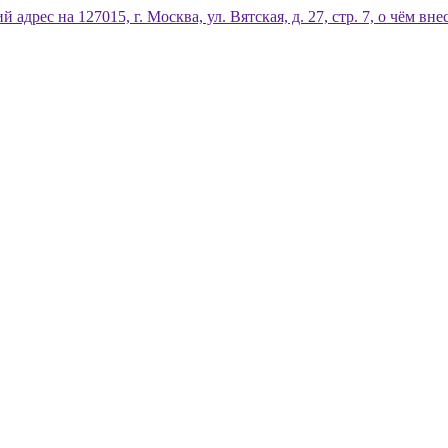
дрес на 127015, г. Москва, ул. Вятская, д. 27, стр. 7, о чём 