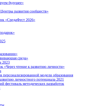
руем будущее»
 «Центры развития сообществ»
тик «СредаФест 2026»
подарок»
2025
разовании»
звивающая среда»
а 2023
ок «Через чтение к развитию личности»
а
ов персонализированной модели образования
развитию личностного потенциала 2021
кий фестиваль методических разработок
»
нты