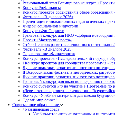
Региональный этап Всемирного конкурса «Проекти
Конкурс ProФинансы
Конкурс проектов содействия в сфере образования
Фестиваль «В диалоге 2026»
Презентация инновационных педагогических прак
Лидеры социальной индустрии
Конкурс «ФинСпринт»
Грантовый конкурс для НКО «Добрый новогодний 
Проект «Мастерские роста»
Отбор Центров развития личностного потенциала 
Фестиваль «В диалоге 2025»
Соревнование «Финатлония»
Конкурс проектов «Исследовательский подход в об
I Конкурс проектов для сообщества программы «Ра
Лучшие практики развития личностного потенциал
II Всероссийский фестиваль методических разработ
Лучшие практики развития личностного потенциал
Грантовый конкурс для школ по внедрению проект
Конкурс субъектов РФ на участие в Программе по 
«Через чтение к развитию личности» – Всероссийс
Конкурс «Учебные материалы для школы будущего
Сделай мир ближе!
Современное образование
Развивающая среда
Учебно-методические материалы и инструме