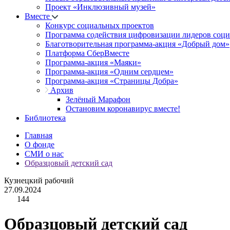
Проект «Инклюзивный музей»
Вместе
Конкурс социальных проектов
Программа содействия цифровизации лидеров соц
Благотворительная программа-акция «Добрый дом»
Платформа СберВместе
Программа-акция «Маяки»
Программа-акция «Одним сердцем»
Программа-акция «Страницы Добра»
Архив
Зелёный Марафон
Остановим коронавирус вместе!
Библиотека
Главная
О фонде
СМИ о нас
Образцовый детский сад
Кузнецкий рабочий
27.09.2024
144
Образцовый детский сад