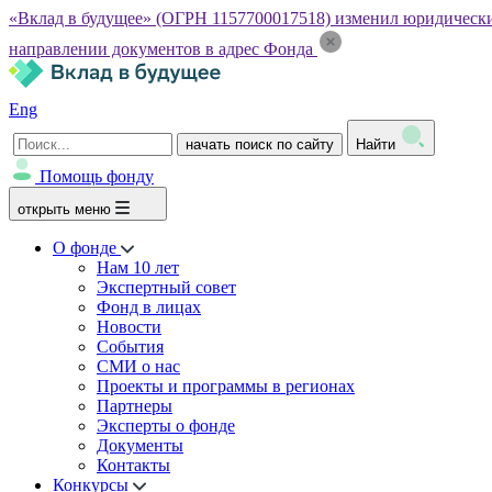
«Вклад в будущее» (ОГРН 1157700017518) изменил юридический а
направлении документов в адрес Фонда
Eng
начать поиск по сайту
Найти
Помощь фонду
открыть меню
О фонде
Нам 10 лет
Экспертный совет
Фонд в лицах
Новости
События
СМИ о нас
Проекты и программы в регионах
Партнеры
Эксперты о фонде
Документы
Контакты
Конкурсы