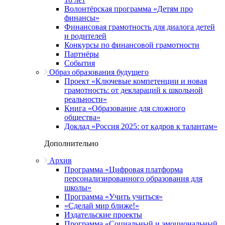
Волонтёрская программа «Детям про
финансы»
Финансовая грамотность для диалога детей
и родителей
Конкурсы по финансовой грамотности
Партнёры
События
Образ образования будущего
Проект «Ключевые компетенции и новая
грамотность: от деклараций к школьной
реальности»
Книга «Образование для сложного
общества»
Доклад «Россия 2025: от кадров к талантам»
Дополнительно
Архив
Программа «Цифровая платформа
персонализированного образования для
школы»
Программа «Учить учиться»
«Сделай мир ближе!»
Издательские проекты
Программа «Социальный и эмоциональный