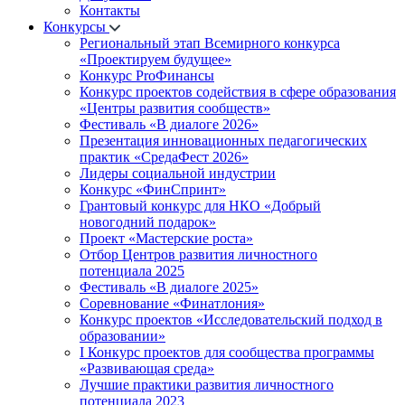
Контакты
Конкурсы
Региональный этап Всемирного конкурса
«Проектируем будущее»
Конкурс ProФинансы
Конкурс проектов содействия в сфере образования
«Центры развития сообществ»
Фестиваль «В диалоге 2026»
Презентация инновационных педагогических
практик «СредаФест 2026»
Лидеры социальной индустрии
Конкурс «ФинСпринт»
Грантовый конкурс для НКО «Добрый
новогодний подарок»
Проект «Мастерские роста»
Отбор Центров развития личностного
потенциала 2025
Фестиваль «В диалоге 2025»
Соревнование «Финатлония»
Конкурс проектов «Исследовательский подход в
образовании»
I Конкурс проектов для сообщества программы
«Развивающая среда»
Лучшие практики развития личностного
потенциала 2023