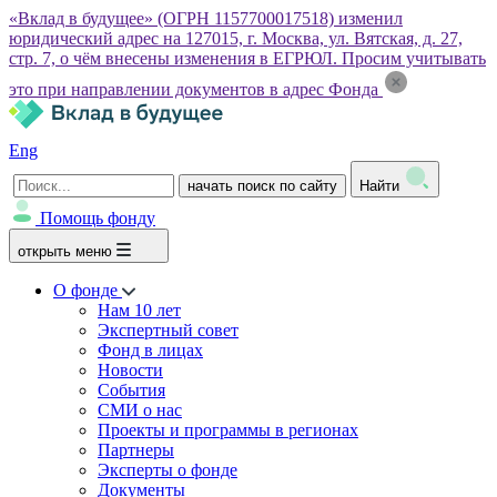
«Вклад в будущее» (ОГРН 1157700017518) изменил
юридический адрес на 127015, г. Москва, ул. Вятская, д. 27,
стр. 7, о чём внесены изменения в ЕГРЮЛ. Просим учитывать
это при направлении документов в адрес Фонда
Eng
начать поиск по сайту
Найти
Помощь фонду
открыть меню
О фонде
Нам 10 лет
Экспертный совет
Фонд в лицах
Новости
События
СМИ о нас
Проекты и программы в регионах
Партнеры
Эксперты о фонде
Документы