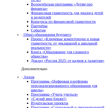
Волонтёрская программа «Детям про
финансы»
Финансовая грамотность для диалога детей
и родителей
Конкурсы по финансовой грамотности
Партнёры
События
Образ образования будущего
Проект «Ключевые компетенции и новая
грамотность: от деклараций к школьной
реальности»
Книга «Образование для сложного
общества»
Доклад «Россия 2025: от кадров к талантам»
Дополнительно
Архив
Программа «Цифровая платформа
персонализированного образования для
школы»
Программа «Учить учиться»
«Сделай мир ближе!»
Издательские проекты
Программа «Социальный и эмоциональный