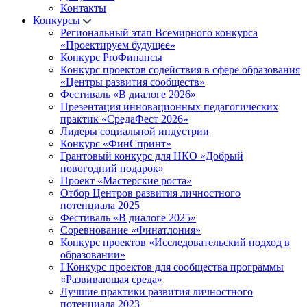
Контакты
Конкурсы
Региональный этап Всемирного конкурса
«Проектируем будущее»
Конкурс ProФинансы
Конкурс проектов содействия в сфере образования
«Центры развития сообществ»
Фестиваль «В диалоге 2026»
Презентация инновационных педагогических
практик «СредаФест 2026»
Лидеры социальной индустрии
Конкурс «ФинСпринт»
Грантовый конкурс для НКО «Добрый
новогодний подарок»
Проект «Мастерские роста»
Отбор Центров развития личностного
потенциала 2025
Фестиваль «В диалоге 2025»
Соревнование «Финатлония»
Конкурс проектов «Исследовательский подход в
образовании»
I Конкурс проектов для сообщества программы
«Развивающая среда»
Лучшие практики развития личностного
потенциала 2023