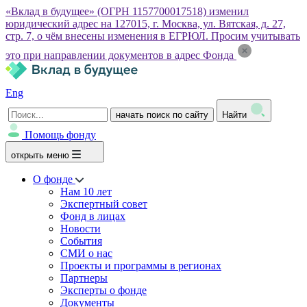
«Вклад в будущее» (ОГРН 1157700017518) изменил
юридический адрес на 127015, г. Москва, ул. Вятская, д. 27,
стр. 7, о чём внесены изменения в ЕГРЮЛ. Просим учитывать
это при направлении документов в адрес Фонда
Eng
начать поиск по сайту
Найти
Помощь фонду
открыть меню
О фонде
Нам 10 лет
Экспертный совет
Фонд в лицах
Новости
События
СМИ о нас
Проекты и программы в регионах
Партнеры
Эксперты о фонде
Документы