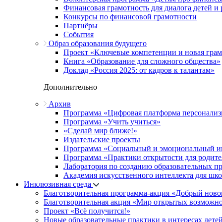
Финансовая грамотность для диалога детей и
Конкурсы по финансовой грамотности
Партнёры
События
Образ образования будущего
Проект «Ключевые компетенции и новая грамо
Книга «Образование для сложного общества»
Доклад «Россия 2025: от кадров к талантам»
Дополнительно
Архив
Программа «Цифровая платформа персонализ
Программа «Учить учиться»
«Сделай мир ближе!»
Издательские проекты
Программа «Социальный и эмоциональный и
Программа «Практики открытости для родите
Лаборатория по созданию образовательных п
Академия искусственного интеллекта для шк
Инклюзивная среда
Благотворительная программа-акция «Добрый ново
Благотворительная акция «Мир открытых возможн
Проект «Всё получится!»
Новые образовательные практики в интересах детей