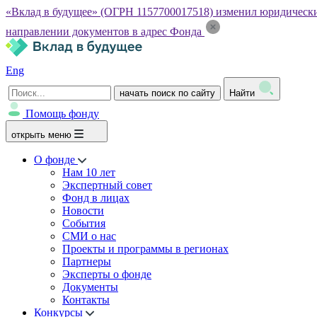
«Вклад в будущее» (ОГРН 1157700017518) изменил юридический а
направлении документов в адрес Фонда
Eng
начать поиск по сайту
Найти
Помощь фонду
открыть меню
О фонде
Нам 10 лет
Экспертный совет
Фонд в лицах
Новости
События
СМИ о нас
Проекты и программы в регионах
Партнеры
Эксперты о фонде
Документы
Контакты
Конкурсы