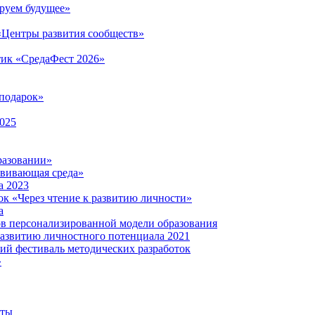
руем будущее»
 «Центры развития сообществ»
тик «СредаФест 2026»
подарок»
2025
разовании»
звивающая среда»
а 2023
ок «Через чтение к развитию личности»
а
ов персонализированной модели образования
развитию личностного потенциала 2021
кий фестиваль методических разработок
»
нты