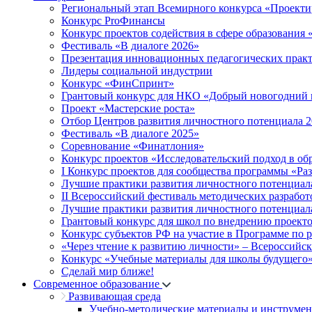
Региональный этап Всемирного конкурса «Проекти
Конкурс ProФинансы
Конкурс проектов содействия в сфере образования
Фестиваль «В диалоге 2026»
Презентация инновационных педагогических прак
Лидеры социальной индустрии
Конкурс «ФинСпринт»
Грантовый конкурс для НКО «Добрый новогодний 
Проект «Мастерские роста»
Отбор Центров развития личностного потенциала 
Фестиваль «В диалоге 2025»
Соревнование «Финатлония»
Конкурс проектов «Исследовательский подход в об
I Конкурс проектов для сообщества программы «Ра
Лучшие практики развития личностного потенциал
II Всероссийский фестиваль методических разработ
Лучшие практики развития личностного потенциал
Грантовый конкурс для школ по внедрению проект
Конкурс субъектов РФ на участие в Программе по 
«Через чтение к развитию личности» – Всероссийс
Конкурс «Учебные материалы для школы будущего
Сделай мир ближе!
Современное образование
Развивающая среда
Учебно-методические материалы и инструме