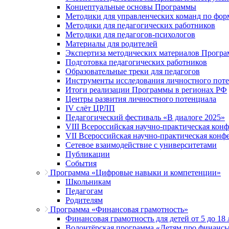
Концептуальные основы Программы
Методики для управленческих команд по ф
Методики для педагогических работников
Методики для педагогов-психологов
Материалы для родителей
Экспертиза методических материалов Прогр
Подготовка педагогических работников
Образовательные треки для педагогов
Инструменты исследования личностного пот
Итоги реализации Программы в регионах РФ
Центры развития личностного потенциала
IV слёт ЦРЛП
Педагогический фестиваль «В диалоге 2025»
VIII Всероссийская научно-практическая кон
VII Всероссийская научно-практическая конф
Сетевое взаимодействие с университетами
Публикации
События
Программа «Цифровые навыки и компетенции»
Школьникам
Педагогам
Родителям
Программа «Финансовая грамотность»
Финансовая грамотность для детей от 5 до 18 
Волонтёрская программа «Детям про финанс