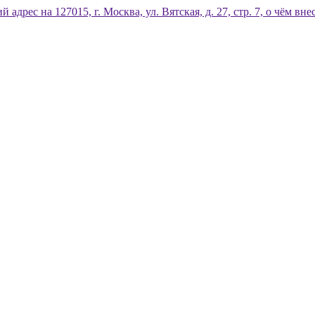
дрес на 127015, г. Москва, ул. Вятская, д. 27, стр. 7, о чём 