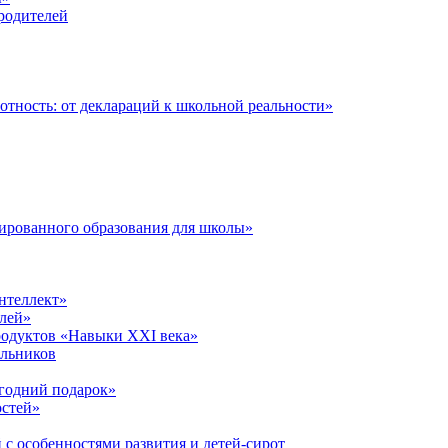
 родителей
тность: от деклараций к школьной реальности»
ированного образования для школы»
нтеллект»
лей»
родуктов «Навыки XXI века»
ольников
годний подарок»
остей»
 с особенностями развития и детей-сирот