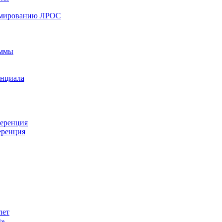
ормированию ЛРОС
аммы
енциала
ференция
еренция
лет
ы»