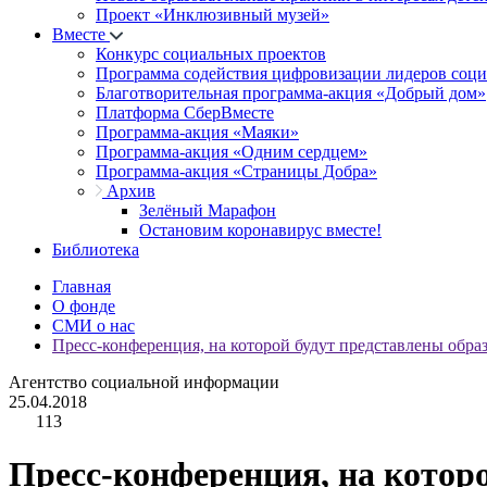
Проект «Инклюзивный музей»
Вместе
Конкурс социальных проектов
Программа содействия цифровизации лидеров соц
Благотворительная программа-акция «Добрый дом»
Платформа СберВместе
Программа-акция «Маяки»
Программа-акция «Одним сердцем»
Программа-акция «Страницы Добра»
Архив
Зелёный Марафон
Остановим коронавирус вместе!
Библиотека
Главная
О фонде
СМИ о нас
Пресс-конференция, на которой будут представлены обр
Агентство социальной информации
25.04.2018
113
Пресс-конференция, на котор