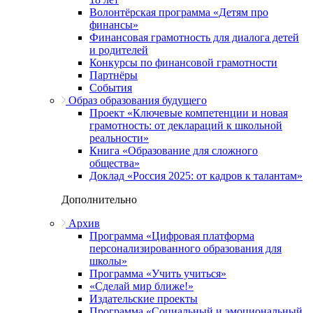
Волонтёрская программа «Детям про
финансы»
Финансовая грамотность для диалога детей
и родителей
Конкурсы по финансовой грамотности
Партнёры
События
Образ образования будущего
Проект «Ключевые компетенции и новая
грамотность: от деклараций к школьной
реальности»
Книга «Образование для сложного
общества»
Доклад «Россия 2025: от кадров к талантам»
Дополнительно
Архив
Программа «Цифровая платформа
персонализированного образования для
школы»
Программа «Учить учиться»
«Сделай мир ближе!»
Издательские проекты
Программа «Социальный и эмоциональный