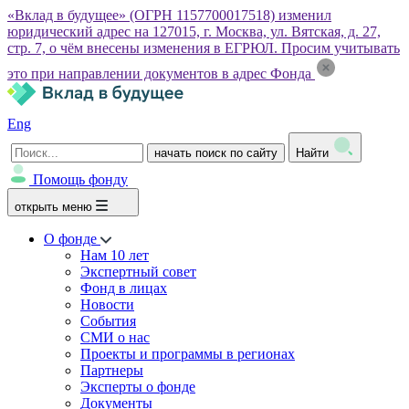
«Вклад в будущее» (ОГРН 1157700017518) изменил
юридический адрес на 127015, г. Москва, ул. Вятская, д. 27,
стр. 7, о чём внесены изменения в ЕГРЮЛ. Просим учитывать
это при направлении документов в адрес Фонда
Eng
начать поиск по сайту
Найти
Помощь фонду
открыть меню
О фонде
Нам 10 лет
Экспертный совет
Фонд в лицах
Новости
События
СМИ о нас
Проекты и программы в регионах
Партнеры
Эксперты о фонде
Документы