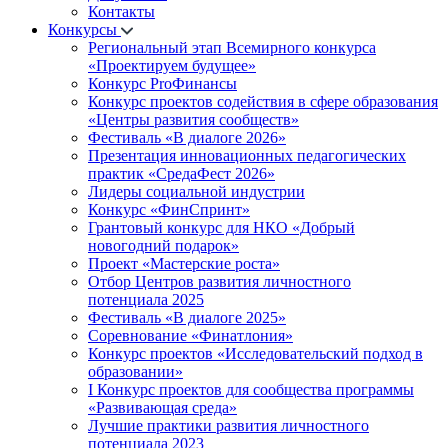
Контакты
Конкурсы
Региональный этап Всемирного конкурса
«Проектируем будущее»
Конкурс ProФинансы
Конкурс проектов содействия в сфере образования
«Центры развития сообществ»
Фестиваль «В диалоге 2026»
Презентация инновационных педагогических
практик «СредаФест 2026»
Лидеры социальной индустрии
Конкурс «ФинСпринт»
Грантовый конкурс для НКО «Добрый
новогодний подарок»
Проект «Мастерские роста»
Отбор Центров развития личностного
потенциала 2025
Фестиваль «В диалоге 2025»
Соревнование «Финатлония»
Конкурс проектов «Исследовательский подход в
образовании»
I Конкурс проектов для сообщества программы
«Развивающая среда»
Лучшие практики развития личностного
потенциала 2023