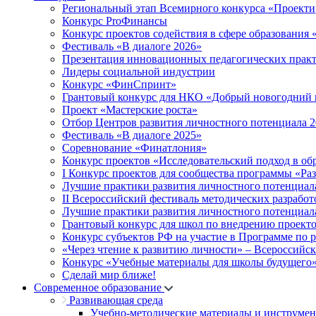
Региональный этап Всемирного конкурса «Проекти
Конкурс ProФинансы
Конкурс проектов содействия в сфере образования
Фестиваль «В диалоге 2026»
Презентация инновационных педагогических прак
Лидеры социальной индустрии
Конкурс «ФинСпринт»
Грантовый конкурс для НКО «Добрый новогодний 
Проект «Мастерские роста»
Отбор Центров развития личностного потенциала 
Фестиваль «В диалоге 2025»
Соревнование «Финатлония»
Конкурс проектов «Исследовательский подход в об
I Конкурс проектов для сообщества программы «Ра
Лучшие практики развития личностного потенциал
II Всероссийский фестиваль методических разработ
Лучшие практики развития личностного потенциал
Грантовый конкурс для школ по внедрению проект
Конкурс субъектов РФ на участие в Программе по 
«Через чтение к развитию личности» – Всероссийс
Конкурс «Учебные материалы для школы будущего
Сделай мир ближе!
Современное образование
Развивающая среда
Учебно-методические материалы и инструме