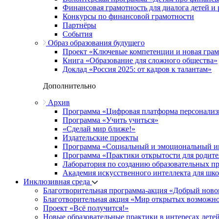
Финансовая грамотность для диалога детей и
Конкурсы по финансовой грамотности
Партнёры
События
Образ образования будущего
Проект «Ключевые компетенции и новая грамо
Книга «Образование для сложного общества»
Доклад «Россия 2025: от кадров к талантам»
Дополнительно
Архив
Программа «Цифровая платформа персонализ
Программа «Учить учиться»
«Сделай мир ближе!»
Издательские проекты
Программа «Социальный и эмоциональный и
Программа «Практики открытости для родите
Лаборатория по созданию образовательных п
Академия искусственного интеллекта для шк
Инклюзивная среда
Благотворительная программа-акция «Добрый ново
Благотворительная акция «Мир открытых возможн
Проект «Всё получится!»
Новые образовательные практики в интересах детей