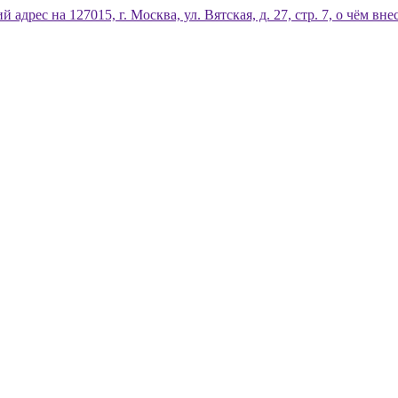
дрес на 127015, г. Москва, ул. Вятская, д. 27, стр. 7, о чём 