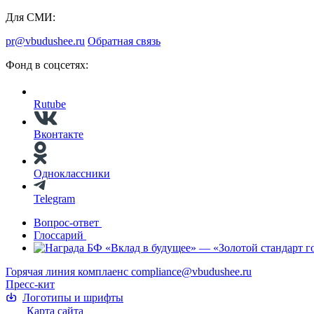
Для СМИ:
pr@vbudushee.ru
Обратная связь
Фонд в соцсетях:
Rutube
Вконтакте
Одноклассники
Telegram
Вопрос-ответ
Глоссарий
Горячая линия комплаенс
compliance@vbudushee.ru
Пресс-кит
Логотипы и шрифты
Карта сайта