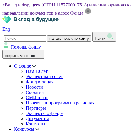
«Вклад в будущее» (ОГРН 1157700017518) изменил юридический а
направлении документов в адрес Фонда
Eng
начать поиск по сайту
Найти
Помощь фонду
открыть меню
О фонде
Нам 10 лет
Экспертный совет
Фонд в лицах
Новости
События
СМИ о нас
Проекты и программы в регионах
Партнеры
Эксперты о фонде
Документы
Контакты
Конкурсы