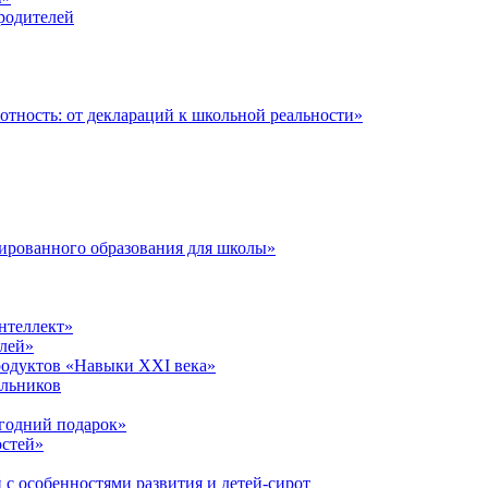
 родителей
тность: от деклараций к школьной реальности»
ированного образования для школы»
нтеллект»
лей»
родуктов «Навыки XXI века»
ольников
годний подарок»
остей»
 с особенностями развития и детей-сирот