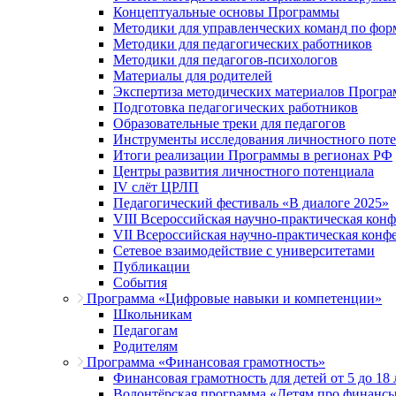
Концептуальные основы Программы
Методики для управленческих команд по ф
Методики для педагогических работников
Методики для педагогов-психологов
Материалы для родителей
Экспертиза методических материалов Прогр
Подготовка педагогических работников
Образовательные треки для педагогов
Инструменты исследования личностного пот
Итоги реализации Программы в регионах РФ
Центры развития личностного потенциала
IV слёт ЦРЛП
Педагогический фестиваль «В диалоге 2025»
VIII Всероссийская научно-практическая кон
VII Всероссийская научно-практическая конф
Сетевое взаимодействие с университетами
Публикации
События
Программа «Цифровые навыки и компетенции»
Школьникам
Педагогам
Родителям
Программа «Финансовая грамотность»
Финансовая грамотность для детей от 5 до 18 
Волонтёрская программа «Детям про финанс