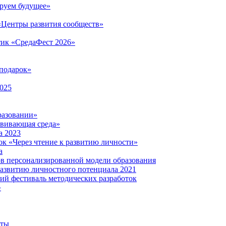
руем будущее»
 «Центры развития сообществ»
тик «СредаФест 2026»
подарок»
2025
разовании»
звивающая среда»
а 2023
ок «Через чтение к развитию личности»
а
ов персонализированной модели образования
развитию личностного потенциала 2021
кий фестиваль методических разработок
»
нты