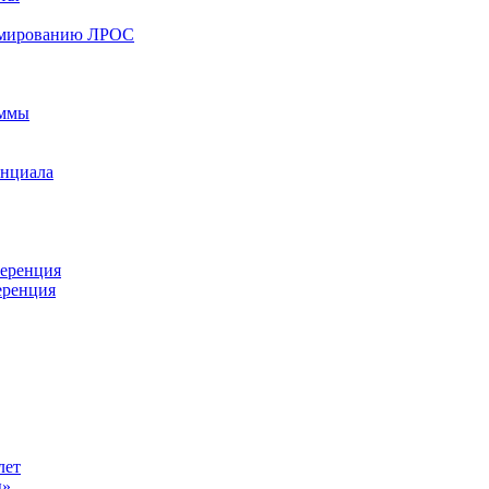
ормированию ЛРОС
аммы
енциала
ференция
еренция
лет
ы»